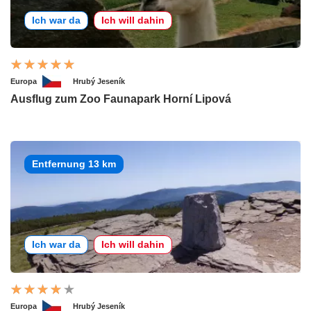
Ich war da
Ich will dahin
Europa
Hrubý Jeseník
Ausflug zum Zoo Faunapark Horní Lipová
Entfernung 13 km
Ich war da
Ich will dahin
Europa
Hrubý Jeseník