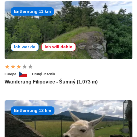
Entfernung 11 km
Ich war da
Ich will dahin
Europa
Hrubý Jeseník
Wanderung Filipovice - Šumný (1.073 m)
Entfernung 12 km