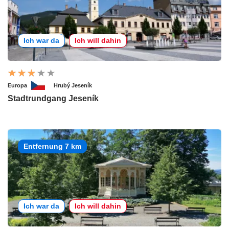
Ich war da
Ich will dahin
Europa
Hrubý Jeseník
Stadtrundgang Jeseník
Entfernung 7 km
Ich war da
Ich will dahin