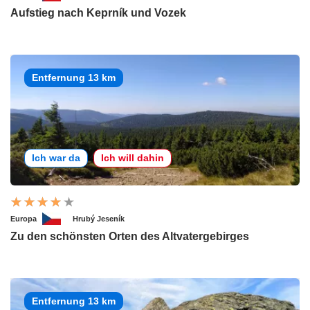
Aufstieg nach Keprník und Vozek
Entfernung 13 km
Ich war da
Ich will dahin
Europa
Hrubý Jeseník
Zu den schönsten Orten des Altvatergebirges
Entfernung 13 km