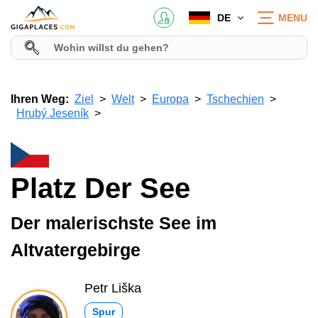
DE
MENU
Ihren Weg:
Ziel
Welt
Europa
Tschechien
Hrubý Jeseník
Platz Der See
Der malerischste See im
Altvatergebirge
Petr Liška
Spur