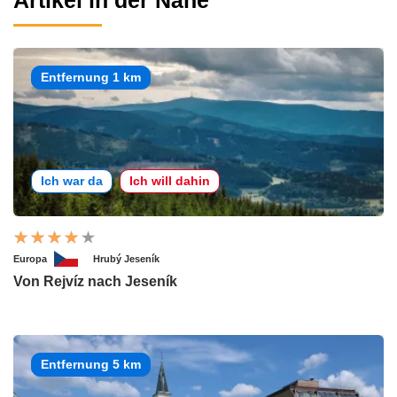
Artikel in der Nähe
Entfernung 1 km
Ich war da
Ich will dahin
Europa
Hrubý Jeseník
Von Rejvíz nach Jeseník
Entfernung 5 km