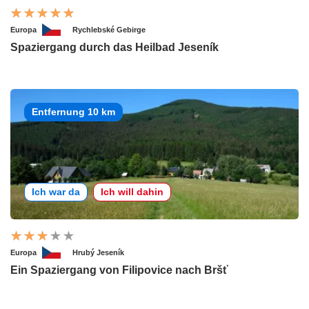
Europa
Rychlebské Gebirge
Spaziergang durch das Heilbad Jeseník
Entfernung 10 km
Ich war da
Ich will dahin
Europa
Hrubý Jeseník
Ein Spaziergang von Filipovice nach Bršť