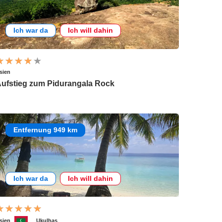
Ich war da
Ich will dahin
sien
ufstieg zum Pidurangala Rock
Entfernung 949 km
Ich war da
Ich will dahin
sien
Ukulhas