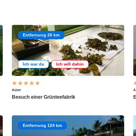
Entfernung 20 km
Ich war da
Ich will dahin
Asien
A
Besuch einer Grünteefabrik
E
Entfernung 124 km