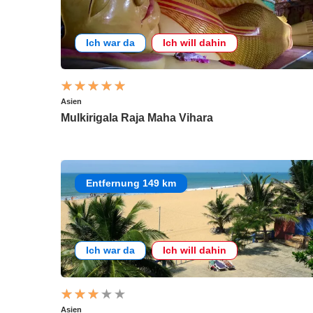
Ich war da
Ich will dahin
Asien
Mulkirigala Raja Maha Vihara
Entfernung 149 km
Ich war da
Ich will dahin
Asien