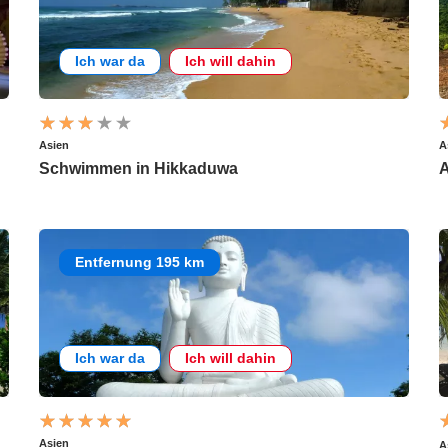
Ich war da
Ich will dahin
Asien
A
Schwimmen in Hikkaduwa
A
Entfernung 195 km
Ich war da
Ich will dahin
Asien
A