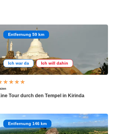
Entfernung 59 km
Ich war da
Ich will dahin
sien
ine Tour durch den Tempel in Kirinda
Entfernung 146 km