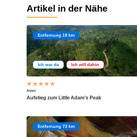
Artikel in der Nähe
Entfernung 19 km
Ich war da
Ich will dahin
Asien
Aufstieg zum Little Adam's Peak
Entfernung 73 km