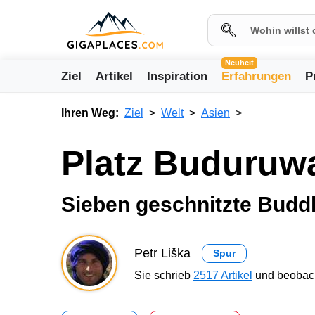
Neuheit
Ziel
Artikel
Inspiration
Erfahrungen
P
Ihren Weg:
Ziel
Welt
Asien
Platz Buduruw
Sieben geschnitzte Budd
Petr Liška
Spur
Sie schrieb
2517 Artikel
und beobach