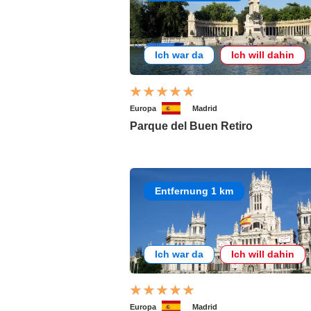
Ich war da
Ich will dahin
Europa
Madrid
Parque del Buen Retiro
Entfernung 1 km
Ich war da
Ich will dahin
Europa
Madrid