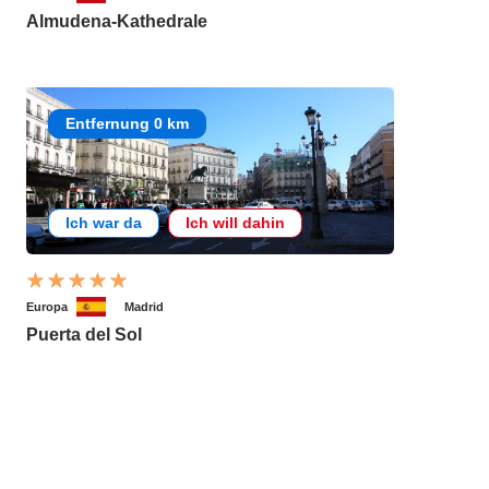
Almudena-Kathedrale
Entfernung 0 km
Ich war da
Ich will dahin
Europa
Madrid
Puerta del Sol