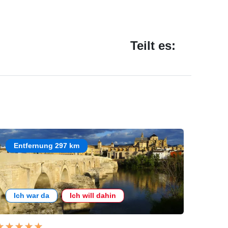
Teilt es:
Entfernung 297 km
Ich war da
Ich will dahin