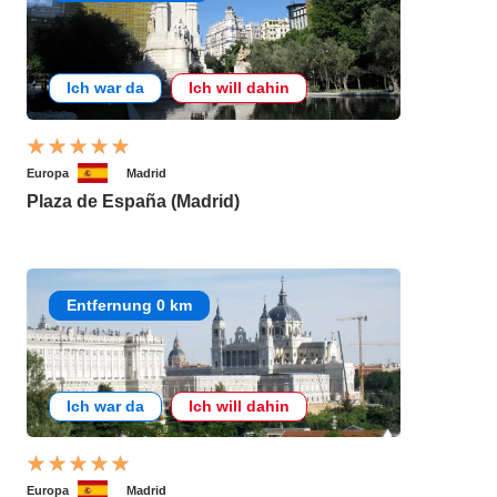
Ich war da
Ich will dahin
Europa
Madrid
Plaza de España (Madrid)
Entfernung 0 km
Ich war da
Ich will dahin
Europa
Madrid