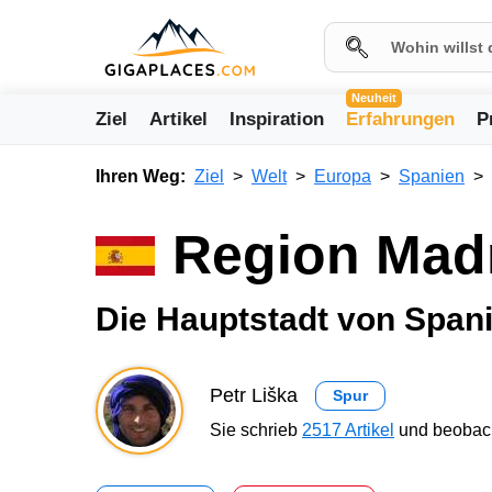
Neuheit
Ziel
Artikel
Inspiration
Erfahrungen
P
Ihren Weg:
Ziel
Welt
Europa
Spanien
Region Mad
Die Hauptstadt von Span
Petr Liška
Spur
Sie schrieb
2517 Artikel
und beobach