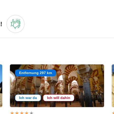
!
Entfernung 297 km
Ich war da
Ich will dahin