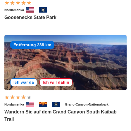
Nordamerika
Goosenecks State Park
Entfernung 238 km
Ich war da
Ich will dahin
Nordamerika
Grand-Canyon-Nationalpark
Wandern Sie auf dem Grand Canyon South Kaibab
Trail