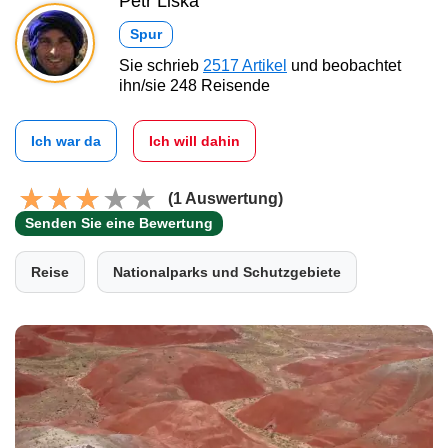
Petr Liška
Spur
Sie schrieb
2517 Artikel
und beobachtet
ihn/sie 248 Reisende
Ich war da
Ich will dahin
(1 Auswertung)
Senden Sie eine Bewertung
Reise
Nationalparks und Schutzgebiete