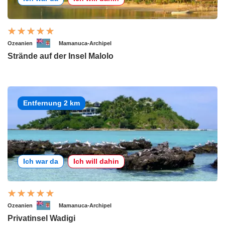
Ozeanien
Mamanuca-Archipel
Strände auf der Insel Malolo
Entfernung 2 km
Ich war da
Ich will dahin
Ozeanien
Mamanuca-Archipel
Privatinsel Wadigi