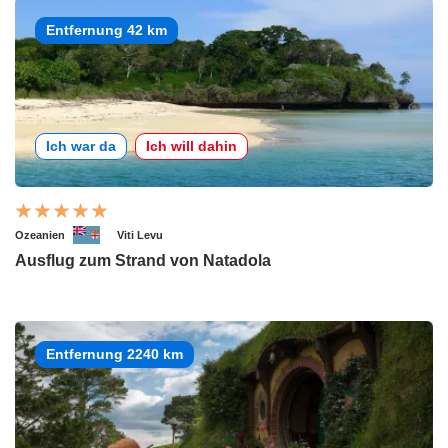
Entfernung 42 km
Ich war da
Ich will dahin
Ozeanien
Viti Levu
Ausflug zum Strand von Natadola
Entfernung 2240 km