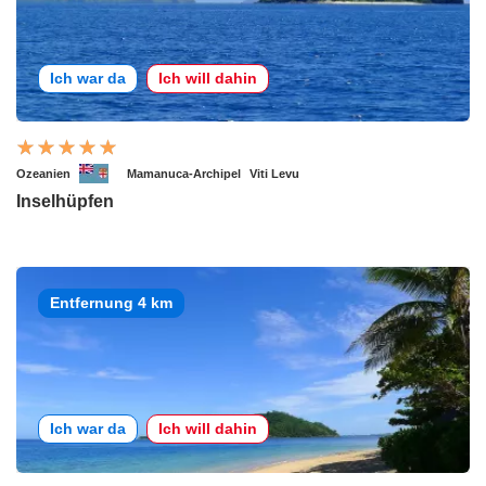
Ich war da
Ich will dahin
Ozeanien
Mamanuca-Archipel
Viti Levu
Inselhüpfen
Entfernung 4 km
Ich war da
Ich will dahin