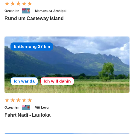
Ozeanien
Mamanuca-Archipel
Rund um Casteway Island
Entfernung 27 km
Ich war da
Ich will dahin
Ozeanien
Viti Levu
Fahrt Nadi - Lautoka