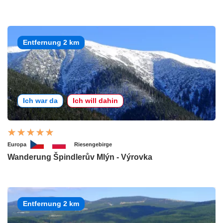
Entfernung 2 km
Ich war da
Ich will dahin
Europa
Riesengebirge
Wanderung Špindlerův Mlýn - Výrovka
Entfernung 2 km