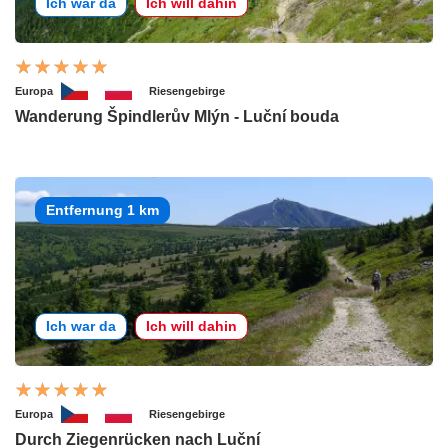
Ich war da
Ich will dahin
Europa
Riesengebirge
Wanderung Špindlerův Mlýn - Luční bouda
Entfernung 1 km
Ich war da
Ich will dahin
Europa
Riesengebirge
Durch Ziegenrücken nach Luční