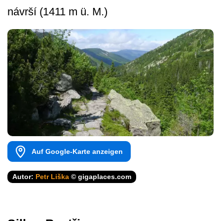
návrší (1411 m ü. M.)
Auf Google-Karte anzeigen
Autor:
Petr Liška
© gigaplaces.com