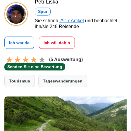
Petr Liška
Spur
Sie schrieb
2517 Artikel
und beobachtet
ihn/sie 248 Reisende
Ich war da
Ich will dahin
(5 Auswertung)
Senden Sie eine Bewertung
Tourismus
Tageswanderungen