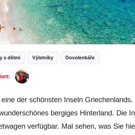
ny s dětmi
Výletníky
Dovolenkáře
ort:
 eine der schönsten Inseln Griechenlands. H
underschönes bergiges Hinterland. Die Inse
twagen verfügbar. Mal sehen, was Sie hi