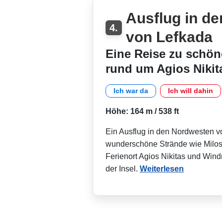
Ausflug in d
4.
von Lefkada
Eine Reise zu schön
rund um Agios Nikit
Ich war da
Ich will dahin
Höhe: 164 m / 538 ft
Ein Ausflug in den Nordwesten v
wunderschöne Strände wie Milos,
Ferienort Agios Nikitas und Wi
der Insel.
Weiterlesen