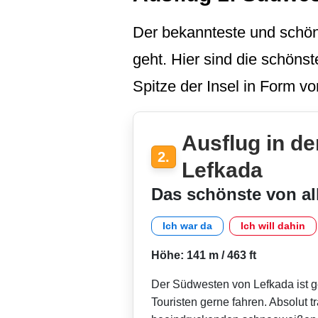
Der bekannteste und schöns
geht. Hier sind die schöns
Spitze der Insel in Form v
Ausflug in d
2.
Lefkada
Das schönste von al
Ich war da
Ich will dahin
Höhe: 141 m / 463 ft
Der Südwesten von Lefkada ist 
Touristen gerne fahren. Absolut 