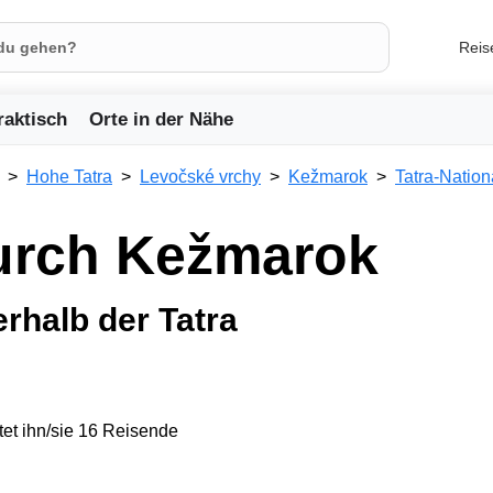
Reis
raktisch
Orte in der Nähe
Hohe Tatra
Levočské vrchy
Kežmarok
Tatra-Nation
durch Kežmarok
erhalb der Tatra
et ihn/sie 16 Reisende