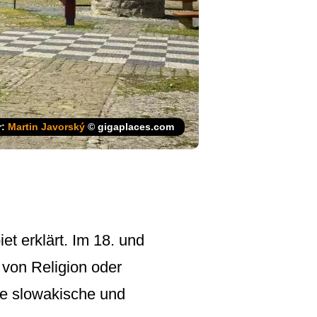
r:
Martin Javorský
© gigaplaces.com
t erklärt. Im 18. und
von Religion oder
de slowakische und