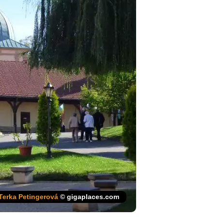
Terka Petingerová
© gigaplaces.com