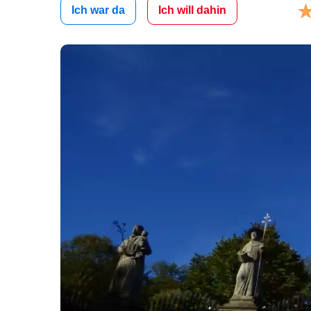
Ich war da
Ich will dahin