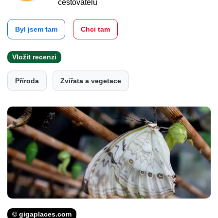
cestovatelů
Byl jsem tam
Chci tam
Vložit recenzi
Příroda
Zvířata a vegetace
© gigaplaces.com