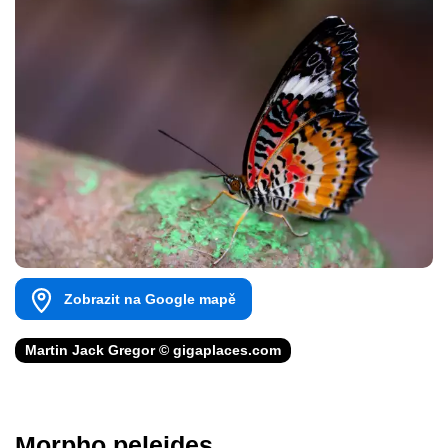
Zobrazit na Google mapě
Martin Jack Gregor © gigaplaces.com
Morpho peleides