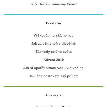
Túra Davle - Kamenný Přívoz
Praktické
Výšková / horská nemoc
Jak založit oheň v divočině
Záchody celého světa
Advent 2019
Jak si opatřit pitnou vodu v divočine
Jak léčit cestovatelský průjem
Top místa