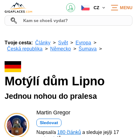
CZ
MENU
Tvoje cesta:
Články
Svět
Evropa
Česká republika
Německo
Šumava
Motýlí dům Lipno
Jednou nohou do pralesa
Martin Gregor
Sledovat
Napsal/a
180 článků
a sleduje jej/ji 17