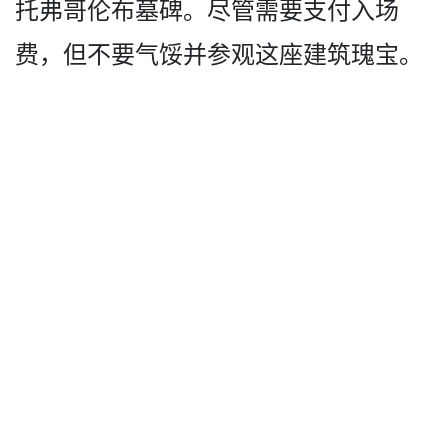
托弗哥伦布墓碑。尽管需要支付入场
费­，但不要气馁并参观这座建筑瑰宝。