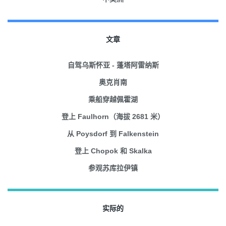
文章
自驾乌斯怀亚 - 蓬塔阿雷纳斯
奥克肖南
乘船穿越佩霍湖
登上 Faulhorn（海拔 2681 米）
从 Poysdorf 到 Falkenstein
登上 Chopok 和 Skalka
参观苏库拉伊镇
实际的