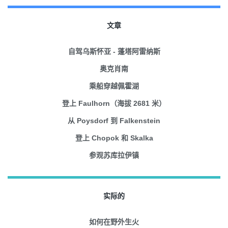
文章
自驾乌斯怀亚 - 蓬塔阿雷纳斯
奥克肖南
乘船穿越佩霍湖
登上 Faulhorn（海拔 2681 米）
从 Poysdorf 到 Falkenstein
登上 Chopok 和 Skalka
参观苏库拉伊镇
实际的
如何在野外生火