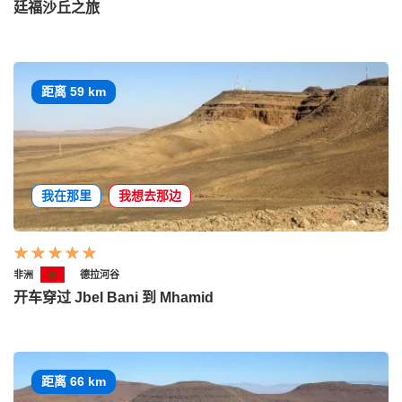
廷福沙丘之旅
距离 59 km
我在那里
我想去那边
非洲
德拉河谷
开车穿过 Jbel Bani 到 Mhamid
距离 66 km