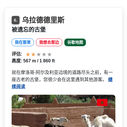
乌拉德德里斯
6.
被遗忘的古堡
我在那里
我想去那边
谷歌地图
评估:
高度: 567 m / 1 860 ft
就在摩洛哥-阿尔及利亚边境的道路尽头之­前，有一
座古老的古堡，您很少会在这里遇到其他游客。
继
续阅读