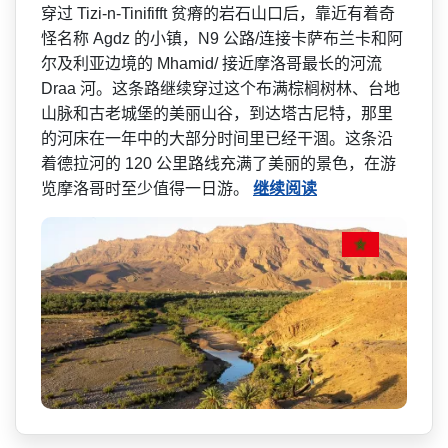
穿过 Tizi-n-Tinififft 贫瘠的岩石山口后，靠近有着奇
怪名称 Agdz 的小镇，N9 公路/连接卡萨布兰卡和阿
尔及利亚边境的 Mhamid/ 接近摩洛哥最长的河流
Draa 河。这条路继续穿过这个布满­棕榈树林、台地
山脉和古老城堡的美丽山谷，到达塔古­尼特，那里
的河床在一年中的大部分时间里已经干涸。­这条沿
着德拉河的 120 公里路线充满了美丽的景色，­在游
览摩洛哥时至少值得一日游。
继续阅读