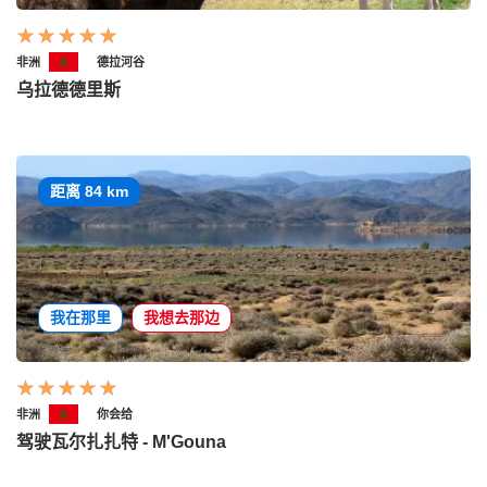
非洲
德拉河谷
乌拉德德里斯
距离 84 km
我在那里
我想去那边
非洲
你会给
驾驶瓦尔扎扎特 - M'Gouna