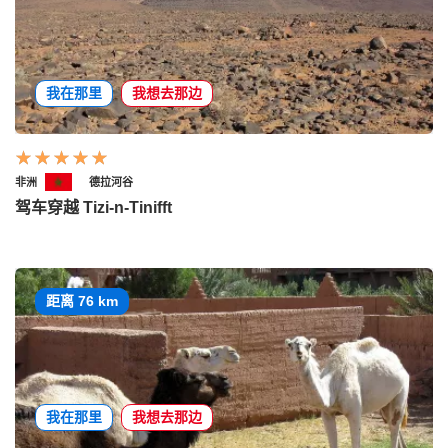
我在那里
我想去那边
非洲
德拉河谷
驾车穿越 Tizi-n-Tinifft
距离 76 km
我在那里
我想去那边