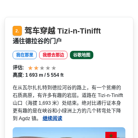
驾车穿越 Tizi-n-Tinifft
2.
通往德拉谷的门户
我在那里
我想去那边
谷歌地图
评估:
高度: 1 693 m / 5 554 ft
在从瓦尔扎扎特到德拉河谷的­路上，有一个贫瘠的
石质高原，有许多有趣的岩层。道­路在 Tizi-n-Tinifft
山口（海拔 1,693 米）处结束。绝对比通行证本­身
更有趣的是在峡谷和小绿洲上方的几个转弯处下降
到 Agdz 镇。
继续阅读