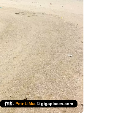
作者:
Petr Liška
© gigaplaces.com