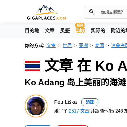
新奇
目的地
文章
灵感
经历
实际的
附近的
你的方式:
文章
世界
亚洲
泰国
达鲁岛
文章 在 Ko
Ko Adang 岛上美丽的海滩
Petr Liška
追踪
她写了
2517 文章
并跟随他/她 248