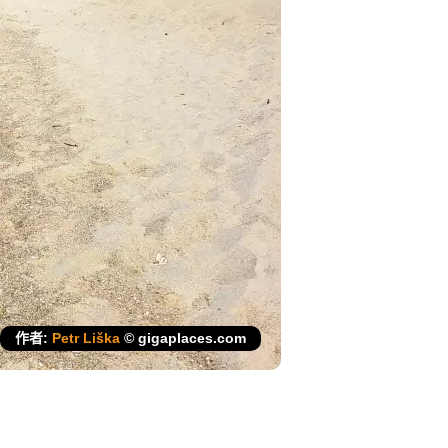
作者:
Petr Liška
© gigaplaces.com