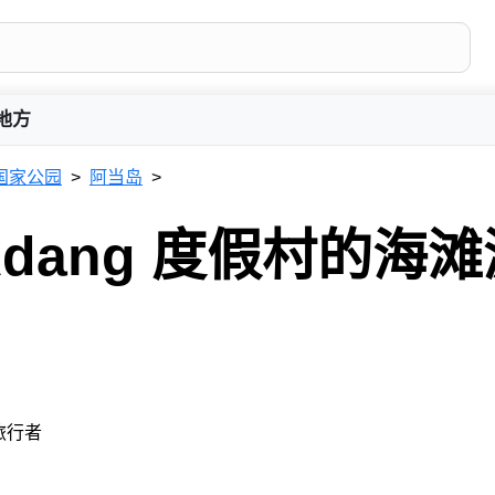
地方
国家公园
阿当岛
 Adang 度假村的海
 旅行者