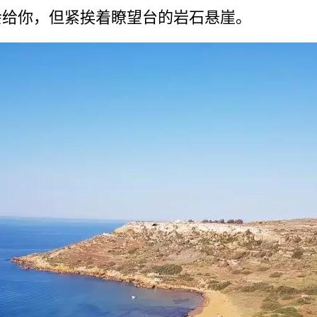
会给你，但紧挨着瞭望台的岩石悬崖。