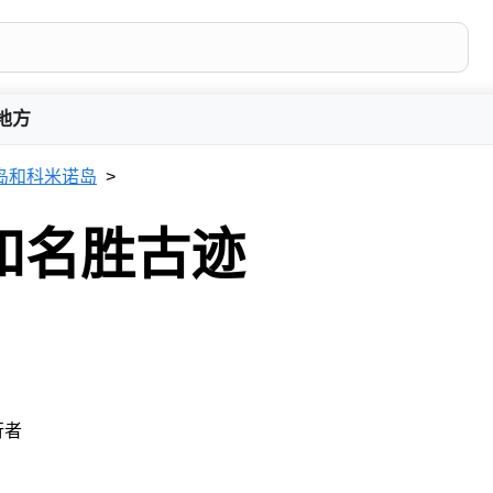
地方
岛和科米诺岛
和名胜古迹
行者