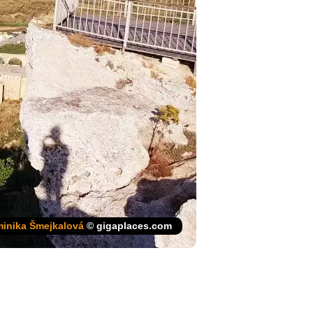
inika Šmejkalová
© gigaplaces.com