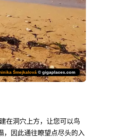
inika Šmejkalová
© gigaplaces.com
­台建在洞穴上方，让您可以鸟
始坍塌，因此通往瞭望点尽头的入