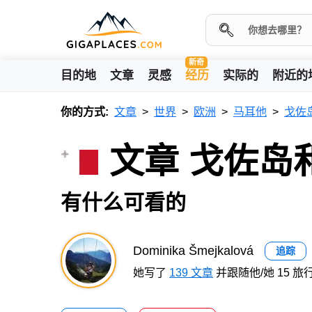
新奇
目的地
文章
灵感
经历
实际的
附近的
你的方式:
文章
世界
欧洲
马耳他
戈佐
文章 戈佐岛
有什么可看的
Dominika Šmejkalová
追踪
她写了
139 文章
并跟随他/她 15 旅