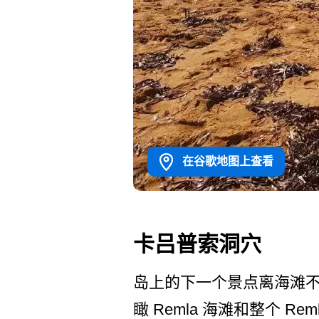
在谷歌地图上查看
卡吕普索洞穴
岛上的下一个景点离海滩不远
瞰 Remla 海滩和整个 