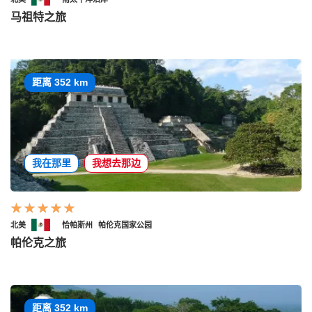
马祖特之旅
距离 352 km
我在那里
我想去那边
北美
恰帕斯州
帕伦克国家公园
帕伦克之旅
距离 352 km