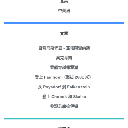
北美
中美洲
文章
自驾乌斯怀亚 - 蓬塔阿雷纳斯
奥克肖南
乘船穿越佩霍湖
登上 Faulhorn（海拔 2681 米）
从 Poysdorf 到 Falkenstein
登上 Chopok 和 Skalka
参观苏库拉伊镇