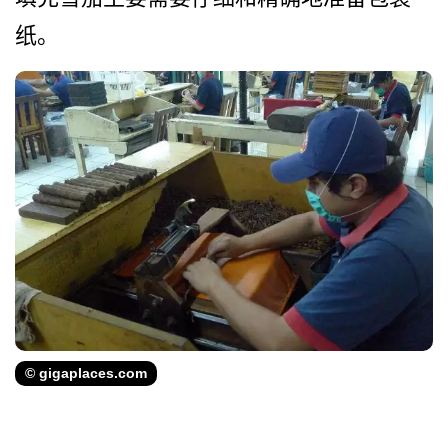
纸。
© gigaplaces.com