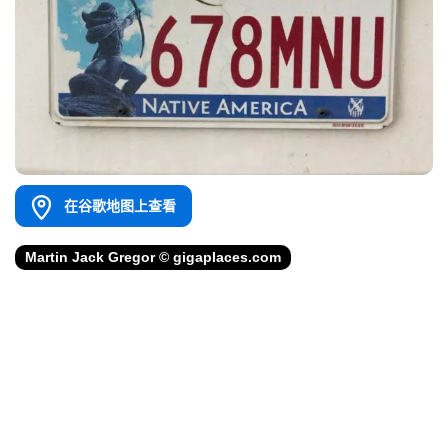
在谷歌地图上查看
Martin Jack Gregor © gigaplaces.com