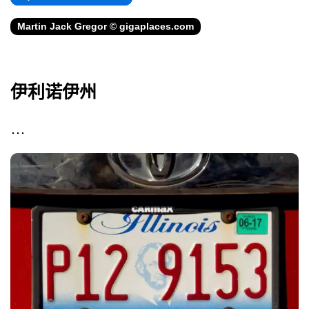
Martin Jack Gregor © gigaplaces.com
伊利诺伊州
…