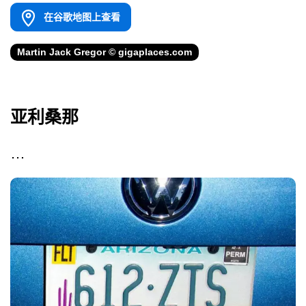
在谷歌地图上查看
Martin Jack Gregor © gigaplaces.com
亚利桑那
…