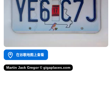
在谷歌地图上查看
Martin Jack Gregor © gigaplaces.com