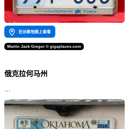
在谷歌地图上查看
Martin Jack Gregor © gigaplaces.com
俄克拉何马州
…