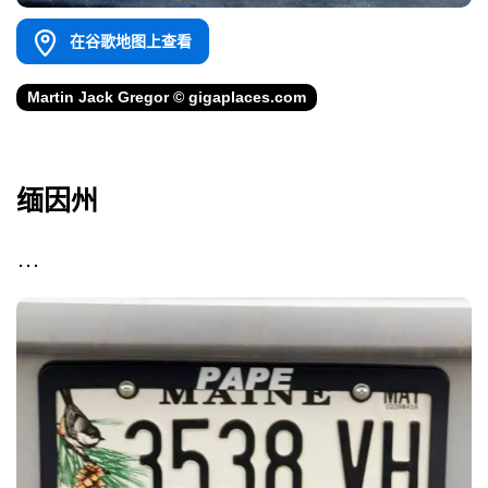
在谷歌地图上查看
Martin Jack Gregor © gigaplaces.com
缅因州
…