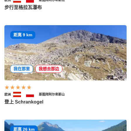
步行至格拉瓦瀑布
距离 9 km
我在那里
我想去那边
欧洲
斯图拜阿尔卑斯山
登上 Schrankogel
距离 26 km