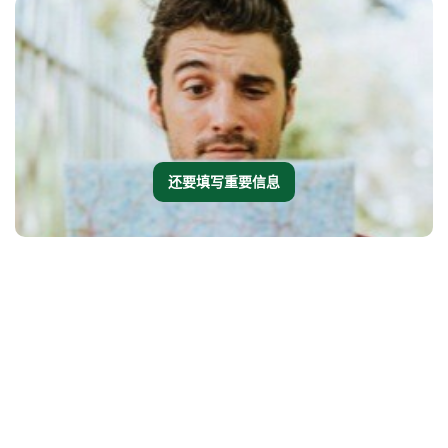
还要填写重要信息