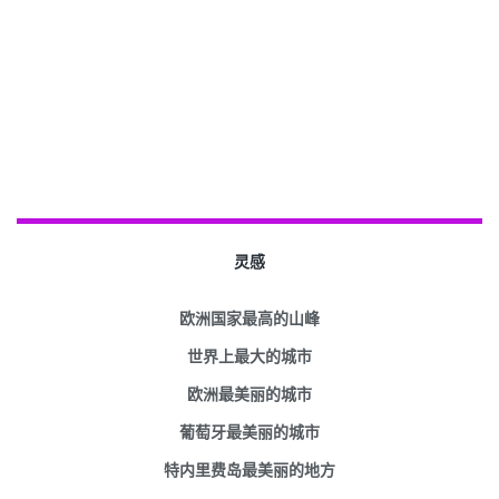
灵感
欧洲国家最高的山峰
世界上最大的城市
欧洲最美丽的城市
葡萄牙最美丽的城市
特内里费岛最美丽的地方