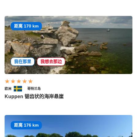
距离 170 km
我在那里
我想去那边
欧洲
哥特兰岛
Kuppen 锯齿状的海岸悬崖
距离 176 km