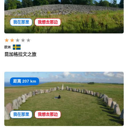
我在那里
我想去那边
欧洲
昆加格拉文之旅
距离 207 km
我在那里
我想去那边