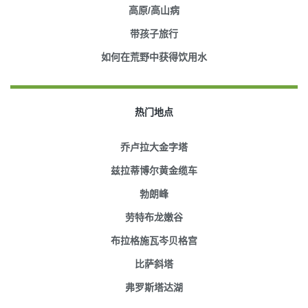
高原/高山病
带孩子旅行
如何在荒野中获得饮用水
热门地点
乔卢拉大金字塔
兹拉蒂博尔黄金缆车
勃朗峰
劳特布龙嫩谷
布拉格施瓦岑贝格宫
比萨斜塔
弗罗斯塔达湖