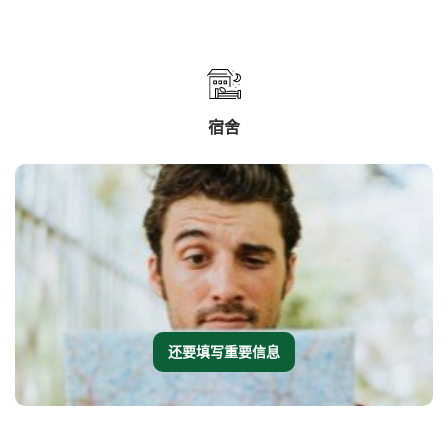
宿舍
还要填写重要信息