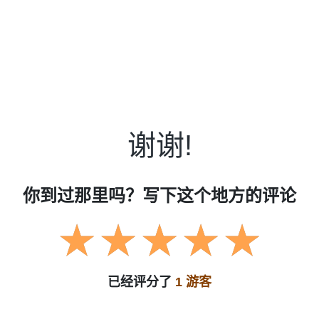
谢谢!
你到过那里吗？写下这个地方的评论
已经评分了
1 游客