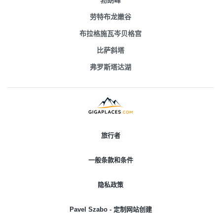
勃朗峰
劳特布龙嫩谷
布拉格施瓦岑贝格宫
比萨斜塔
弗罗斯塔达湖
旅行者
一般条款和条件
隐私政策
Pavel Szabo - 定制网站创建