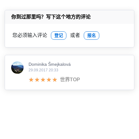
你到过那里吗？写下这个地方的评论
您必须输入评论
或者
登记
报名
Dominika Šmejkalová
29.09.2017 20:33
世界TOP