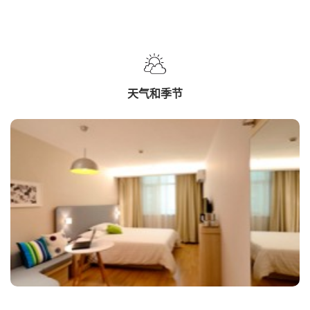
天气和季节