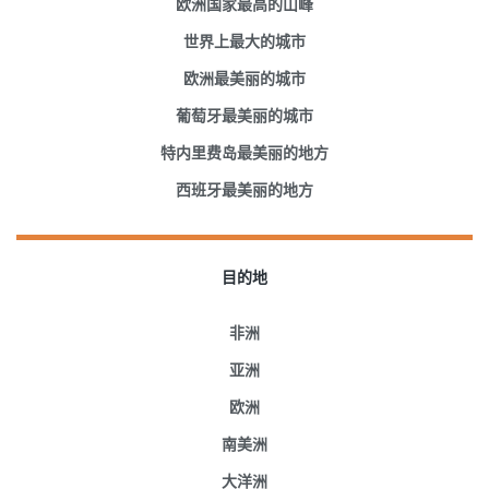
欧洲国家最高的山峰
世界上最大的城市
欧洲最美丽的城市
葡萄牙最美丽的城市
特内里费岛最美丽的地方
西班牙最美丽的地方
目的地
非洲
亚洲
欧洲
南美洲
大洋洲