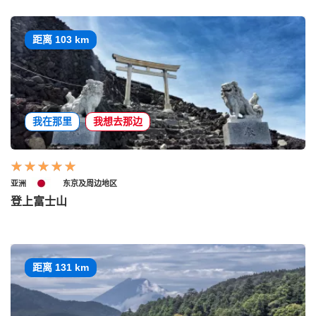
距离 103 km
我在那里
我想去那边
亚洲
东京及周边地区
登上富士山
距离 131 km