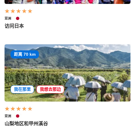
亚洲
访问日本
距离 70 km
我在那里
我想去那边
亚洲
山梨地区和甲州溪谷