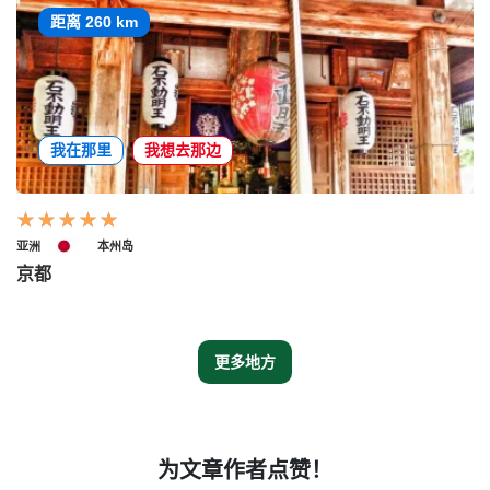
距离 260 km
我在那里
我想去那边
亚洲
本州岛
京都
更多地方
为文章作者点赞！