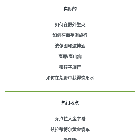
实际的
如何在野外生火
如何在南美洲旅行
波尔图和波特酒
高原/高山病
带孩子旅行
如何在荒野中获得饮用水
热门地点
乔卢拉大金字塔
兹拉蒂博尔黄金缆车