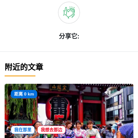
分享它:
附近的文章
距离 0 km
我在那里
我想去那边