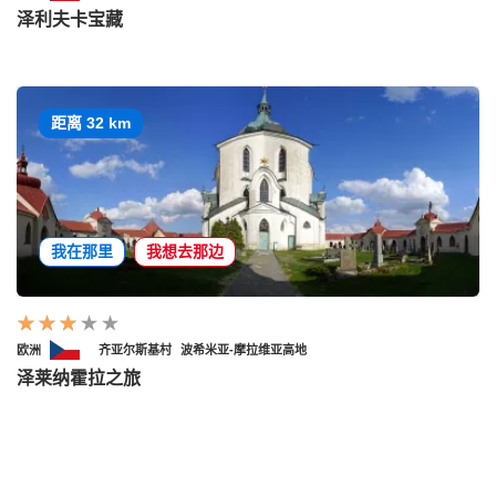
泽利夫卡宝藏
距离 32 km
我在那里
我想去那边
欧洲
齐亚尔斯基村
波希米亚-摩拉维亚高地
泽莱纳霍拉之旅