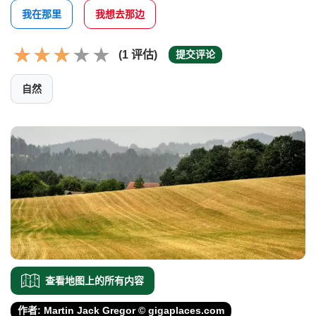
我在那里
我想去那边
(1 评估)
提交评论
自然
查看地图上的所有内容
作者: Martin Jack Gregor © gigaplaces.com