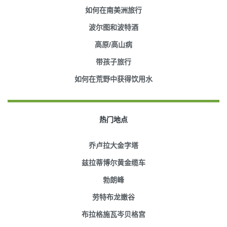
如何在南美洲旅行
波尔图和波特酒
高原/高山病
带孩子旅行
如何在荒野中获得饮用水
热门地点
乔卢拉大金字塔
兹拉蒂博尔黄金缆车
勃朗峰
劳特布龙嫩谷
布拉格施瓦岑贝格宫