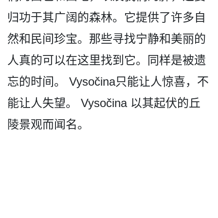
归功于其广阔的森林。它提供了许多自
然和­民间珍宝。那些寻找宁静和美丽的
人真的可以在这里找­到它。同样是被遗
忘的时间。 Vysočina只能让人惊喜，不
能让­人失望。 Vysočina 以其起伏的丘
陵景观而闻名。