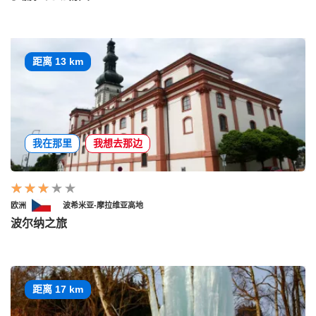
距离 13 km
我在那里
我想去那边
欧洲
波希米亚-摩拉维亚高地
波尔纳之旅
距离 17 km