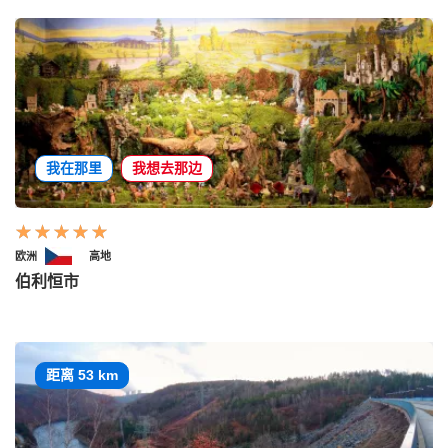
我在那里
我想去那边
欧洲
高地
伯利恒市
距离 53 km