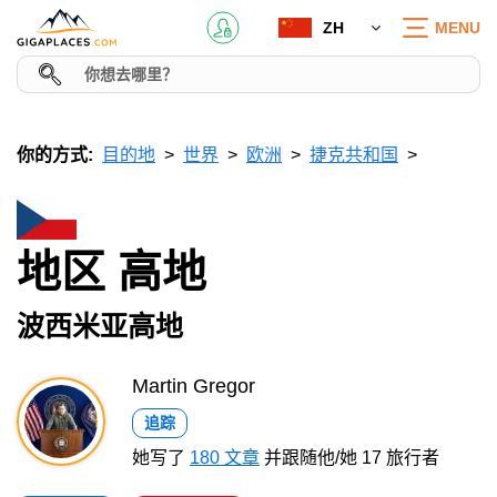
ZH
MENU
你的方式:
目的地
世界
欧洲
捷克共和国
地区 高地
波西米亚高地
Martin Gregor
追踪
她写了
180 文章
并跟随他/她 17 旅行者