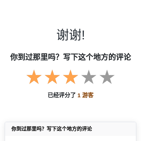
谢谢!
你到过那里吗？写下这个地方的评论
已经评分了
1 游客
你到过那里吗？写下这个地方的评论