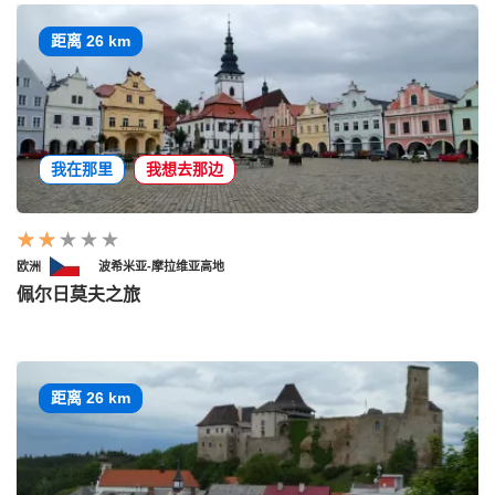
距离 26 km
我在那里
我想去那边
欧洲
波希米亚-摩拉维亚高地
佩尔日莫夫之旅
距离 26 km