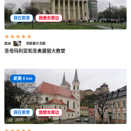
我在那里
我想去那边
欧洲
埃斯泰尔戈姆
圣母玛利亚和圣奥黛丽大教堂
距离 0 km
我在那里
我想去那边