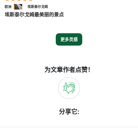
欧洲
埃斯泰尔戈姆
埃斯泰尔戈姆最美丽的景点
更多灵感
为文章作者点赞！
分享它: