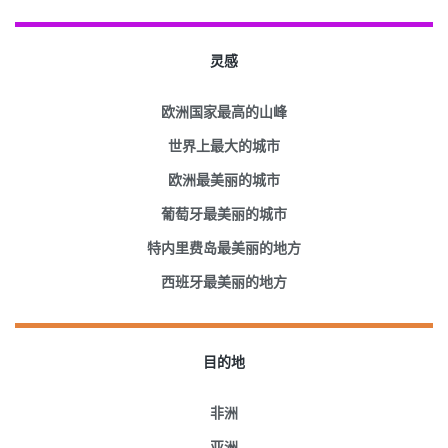
灵感
欧洲国家最高的山峰
世界上最大的城市
欧洲最美丽的城市
葡萄牙最美丽的城市
特内里费岛最美丽的地方
西班牙最美丽的地方
目的地
非洲
亚洲