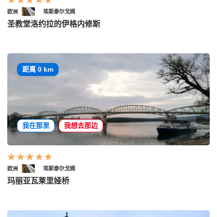
欧洲
埃斯泰尔戈姆
圣教堂洛约拉的伊格内修斯
距离 0 km
我在那里
我想去那边
欧洲
埃斯泰尔戈姆
玛丽亚瓦莱里娅桥