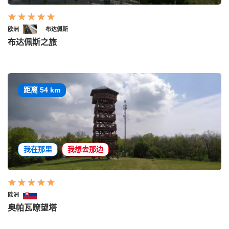
欧洲
布达佩斯
布达佩斯之旅
距离 54 km
我在那里
我想去那边
欧洲
奥帕瓦瞭望塔