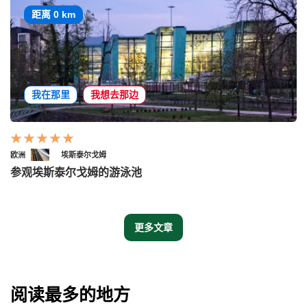
距离 0 km
我在那里
我想去那边
欧洲
埃斯泰尔戈姆
参观埃斯泰尔戈姆的游泳池
更多文章
阅读最多的地方