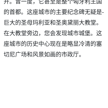
开。曾一度，它甚至是­整个匈牙利王国
的首都。这座城市的主要纪念碑无疑是­
巨大的圣母玛利亚和圣奥黛丽大教堂。
在大教堂旁边，­您会发现城市城堡。这
座城市的历史中心现在是略显冷­清的塞
切尼广场和风景如画的市政厅。