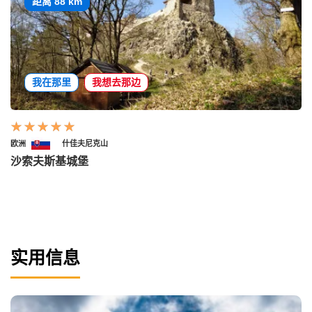
距离 88 km
我在那里
我想去那边
欧洲
什佳夫尼克山
沙索夫斯基城堡
实用信息