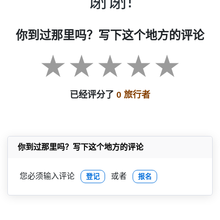
谢谢!
你到过那里吗？写下这个地方的评论
已经评分了
0 旅行者
你到过那里吗？写下这个地方的评论
您必须输入评论
或者
登记
报名