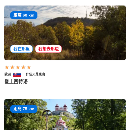
距离 68 km
我在那里
我想去那边
欧洲
什佳夫尼克山
登上西特诺
距离 75 km