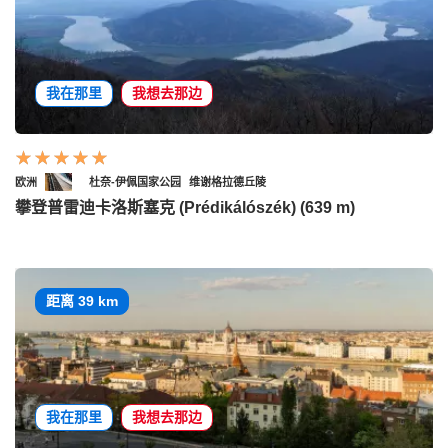
我在那里
我想去那边
欧洲
杜奈-伊佩国家公园
维谢格拉德丘陵
攀登普雷迪卡洛斯塞克 (Prédikálószék) (639 m)
距离 39 km
我在那里
我想去那边