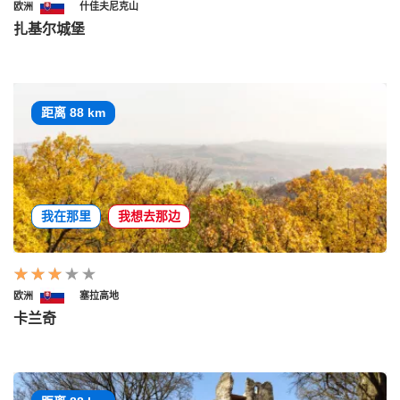
欧洲
什佳夫尼克山
扎基尔城堡
距离 88 km
我在那里
我想去那边
欧洲
塞拉高地
卡兰奇