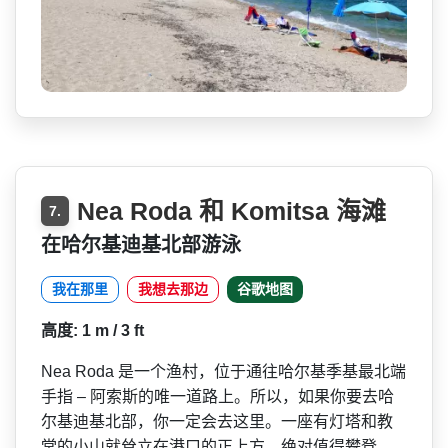
Nea Roda 和 Komitsa 海滩
7.
在哈尔基迪基北部游泳
我在那里
我想去那边
谷歌地图
高度: 1 m / 3 ft
Nea Roda 是一个渔村，位于通往哈尔基­季基最北端
手指 – 阿索斯的唯一道路上。所以，­如果你要去哈
尔基迪基北部，你一定会去这里。一座有­灯塔和教
堂的小山就耸立在港口的正上方，绝对值得攀­登。