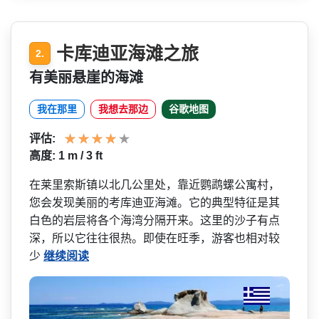
卡库迪亚海滩之旅
2.
有美丽悬崖的海滩
我在那里
我想去那边
谷歌地图
评估:
高度: 1 m / 3 ft
在莱里索斯镇以北几公里处，­靠近鹦鹉螺公寓村，
您会发现美丽的考库迪亚海滩。它­的典型特征是其
白色的岩层将各个海湾分隔开来。这里­的沙子有点
深，所以它往往很热。即使在旺季，游客也­相对较
少
继续阅读