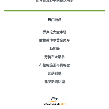
如何在荒野中获得饮用水
热门地点
乔卢拉大金字塔
兹拉蒂博尔黄金缆车
勃朗峰
劳特布龙嫩谷
布拉格施瓦岑贝格宫
比萨斜塔
弗罗斯塔达湖