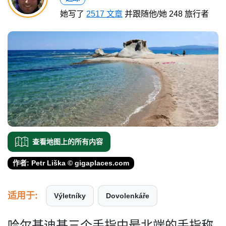
她写了
2517 文章
并跟随他/她 248 旅行者
查看地图上的所有内容
作者: Petr Liška © gigaplaces.com
适用于:
Výletníky
Dovolenkáře
哈尔基迪基三个手指中最北端­的手指称