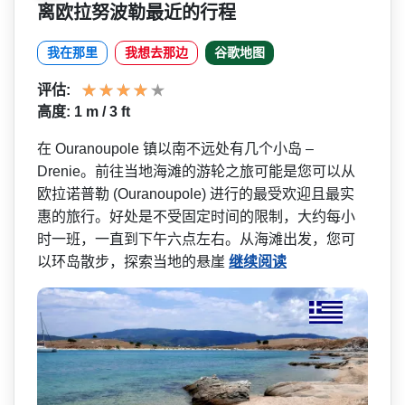
离欧拉努波勒最近的行程
我在那里
我想去那边
谷歌地图
评估:
高度: 1 m / 3 ft
在 Ouranoupole 镇以南不远处有几个小岛 –
Drenie。前往当地海滩的游轮之­旅可能是您可以从
欧拉诺普勒 (Ouranoupole) 进行的最受欢迎且最实
惠的旅­行。好处是不受固定时间的限制，大约每小
时一班，一­直到下午六点左右。从海滩出发，您可
以环岛散步，探­索当地的悬崖
继续阅读