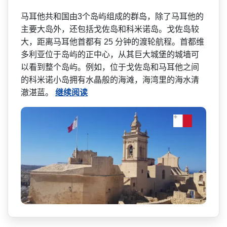
马耳他共和国由3个岛屿组成­的群岛，除了马耳他的
主要大岛外，还包括戈佐岛和科­米诺岛。戈佐岛较
大，距离马耳他首都有 25 分钟的渡轮航程。首都维
多利­亚位于岛屿的正中心，从其巨大城堡的城墙可
以看到整­个岛屿。例如，位于戈佐岛和马耳他之间
的科米诺小岛­拥有水晶般的海滩，海湾里的海水清
澈湛蓝。
继续阅读