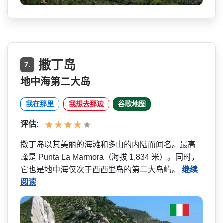
撒丁岛
7.
地中海第二大岛
我在那里
我想去那边
谷歌地图
评估:
撒丁岛以其美丽的海滩和多山­的内陆而闻名。最高
峰是 Punta La Marmora（海拔 1,834 米）。同时，
它也是地中海仅­次于西西里岛的第二大岛屿。
继续
阅读