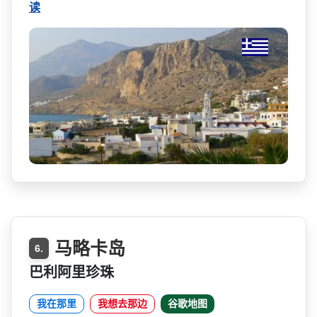
读
马略卡岛
6.
巴利阿里珍珠
我在那里
我想去那边
谷歌地图