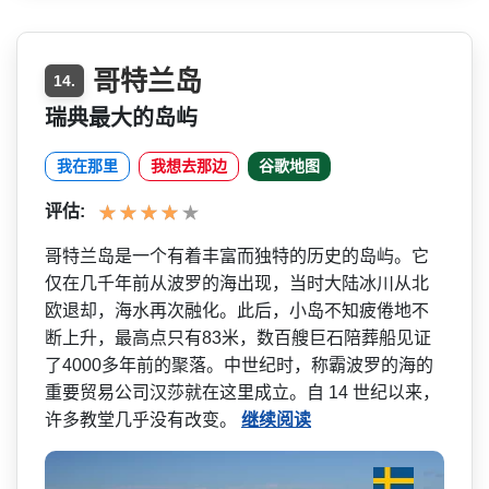
哥特兰岛
14.
瑞典最大的岛屿
我在那里
我想去那边
谷歌地图
评估:
哥特兰岛是一个有着丰富而独­特的历史的岛屿。它
仅在几千年前从波罗的海出现，当­时大陆冰川从北
欧退却，海水再次融化。此后，小岛不­知疲倦地不
断上升，最高点只有83米，数百艘巨石陪­葬船见证
了4000多年前的聚落。中世纪时，称霸波­罗的海的
重要贸易公司汉莎就在这里成立。自 14 世纪以来，
许多教堂几乎没有改变。
继续阅读