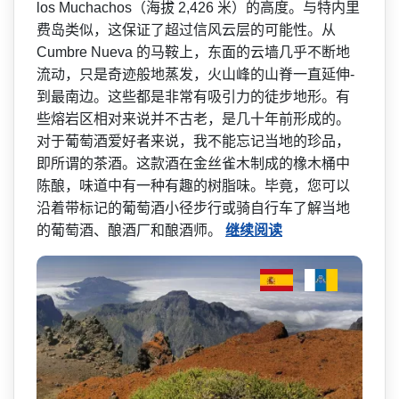
los Muchachos（海拔 2,426 米）的高度。与特内里
费岛类­似，这保证了超过信风云层的可能性。从
Cumbre Nueva 的马鞍上，东面的云墙几乎不­断地
流动，只是奇迹般地蒸发，火山峰的山脊一直延伸­
到最南边。这些都是非常有吸引力的徒步地形。有
些熔­岩区相对来说并不古老，是几十年前形成的。
对于葡萄­酒爱好者来说，我不能忘记当地的珍品，
即所谓的茶酒­。这款酒在金丝雀木制成的橡木桶中
陈酿，味道中有一­种有趣的树脂味。毕竟，您可以
沿着带标记的葡萄酒小­径步行或骑自行车了解当地
的葡萄酒、酿酒厂和酿酒师。
继续阅读