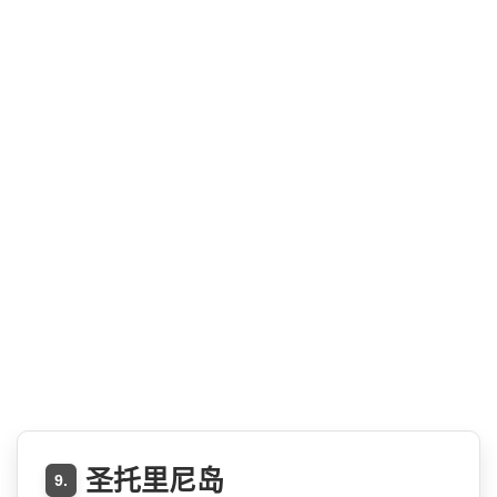
圣托里尼岛
9.