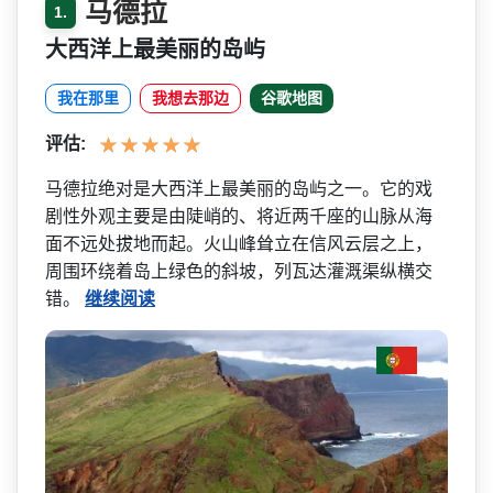
马德拉
1.
大西洋上最美丽的岛屿
我在那里
我想去那边
谷歌地图
评估:
马德拉绝对是大西洋上最美丽­的岛屿之一。它的戏
剧性外观主要是由陡峭的、将近两­千座的山脉从海
面不远处拔地而起。火山峰耸立在信风­云层之上，
周围环绕着岛上绿色的斜坡，列瓦达灌溉渠­纵横交
错。
继续阅读