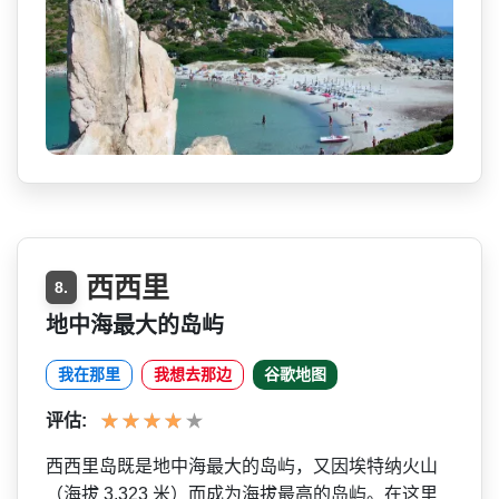
西西里
8.
地中海最大的岛屿
我在那里
我想去那边
谷歌地图
评估:
西西里岛既是地中海最大的岛­屿，又因埃特纳火山
（海拔 3,323 米）而成为海拔最高的岛屿。­在这里