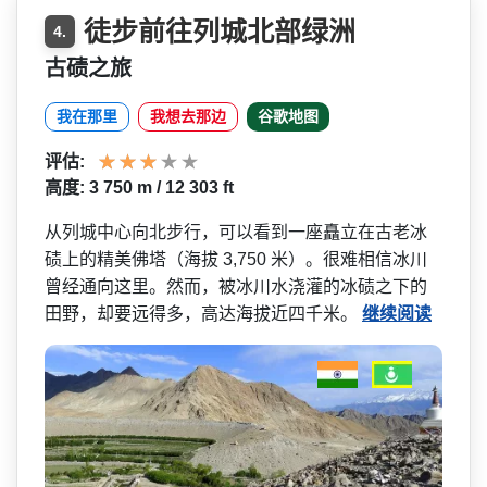
徒步前往列城北部绿洲
4.
古碛之旅
我在那里
我想去那边
谷歌地图
评估:
高度: 3 750 m / 12 303 ft
从列城中心向北步行，可以看­到一座矗立在古老冰
碛上的精美佛塔（海拔 3,750 米）。很难相信冰川
曾经通向­这里。然而，被冰川水浇灌的冰碛之下的
田野，却要远­得多，高达海拔近四千米。
继续阅读