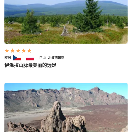
欧洲
巨山
北波西米亚
伊泽拉山脉最美丽的远足