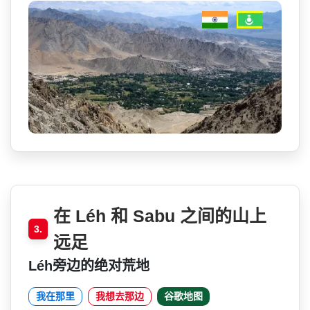
在 Léh 和 Sabu 之间的山上
3.
远足
Léh旁边的绝对荒地
我在那里
我想去那边
谷歌地图