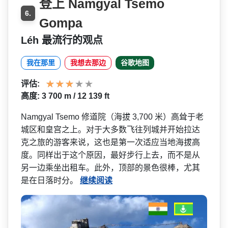
登上 Namgyal Tsemo
6.
Gompa
Léh 最流行的观点
我在那里
我想去那边
谷歌地图
评估:
高度: 3 700 m / 12 139 ft
Namgyal Tsemo 修道院（海拔 3,700 米）高耸于老
城区和皇宫之上­。对于大多数飞往列城并开始拉达
克之旅的游客来说，­这也是第一次适应当地海拔高
度。同样出于这个原因，­最好步行上去，而不是从
另一边乘坐出租车。此外，顶­部的景色很棒，尤其
是在日落时分。
继续阅读