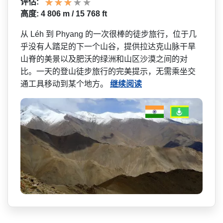
评估:
高度: 4 806 m / 15 768 ft
从 Léh 到 Phyang 的一次很棒的徒步旅行，位于­几
乎没有人踏足的下一个山谷，提供拉达克山脉干旱
山­脊的美景以及肥沃的绿洲和山区沙漠之间的对
比。一天­的登山徒步旅行的完美提示，无需乘坐交
通工具移动到­某个地方。
继续阅读