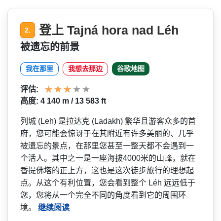
登上 Tajná hora nad Léh
2.
被遗忘的前景
我在那里
我想去那边
谷歌地图
评估:
高度: 4 140 m / 13 583 ft
列城 (Leh) 是拉达克 (Ladakh) 繁华且游客众多的首
府，您可­能会惊讶于在其附近有许多美丽的、几乎
被遗忘的景点­，在那里您甚至一整天都不会遇到一
个活人。其中之一­是一座海拔4000米的山峰，就在
香提佛塔的正上方­，这也是这次徒步旅行的理想起
点。从这个有利位置，­您会看到整个 Léh 远远低于
您，您将从一个完全­不同的角度看到它的周围环
境。
继续阅读