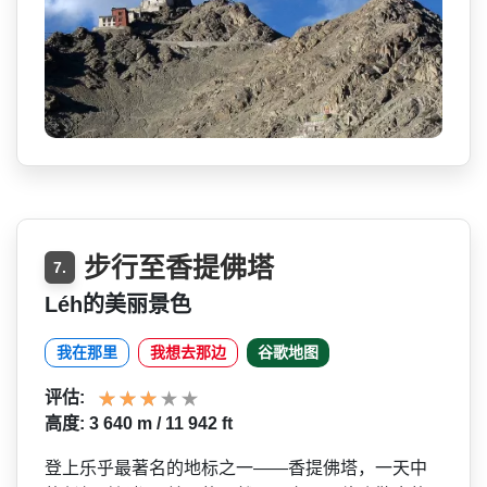
步行至香提佛塔
7.
Léh的美丽景色
我在那里
我想去那边
谷歌地图
评估:
高度: 3 640 m / 11 942 ft
登上乐乎最著名的地标之一——香提佛塔，一天中