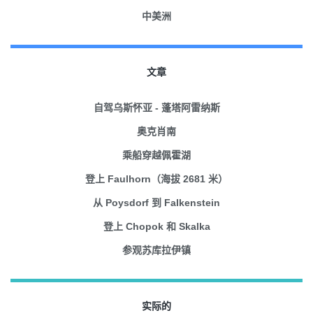
中美洲
文章
自驾乌斯怀亚 - 蓬塔阿雷纳斯
奥克肖南
乘船穿越佩霍湖
登上 Faulhorn（海拔 2681 米）
从 Poysdorf 到 Falkenstein
登上 Chopok 和 Skalka
参观苏库拉伊镇
实际的