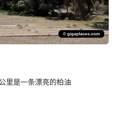
© gigaplaces.com
前几公里是一条­漂亮的柏油