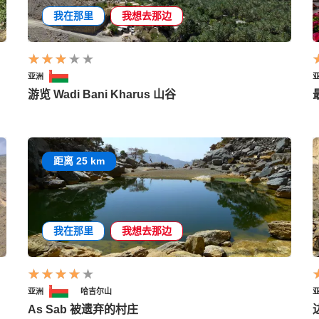
我在那里
我想去那边
亚洲
游览 Wadi Bani Kharus 山谷
距离 25 km
我在那里
我想去那边
亚洲
哈吉尔山
As Sab 被遗弃的村庄