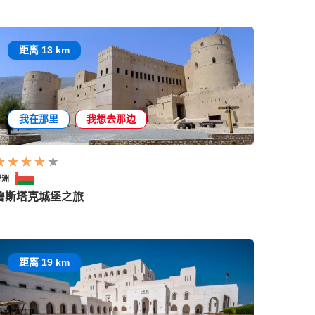
距离 13 km
我在那里
我想去那边
亚洲
鲁斯塔克城堡之旅
距离 19 km