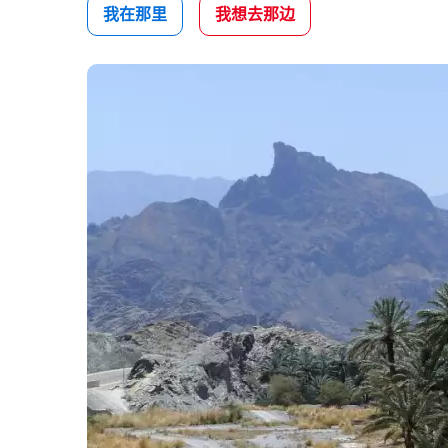
我在那里
我想去那边