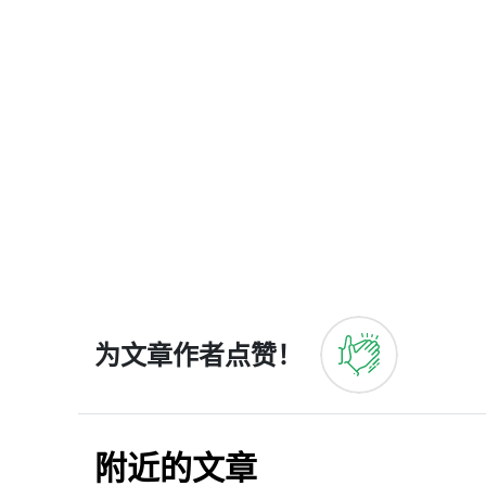
为文章作者点赞！
附近的文章