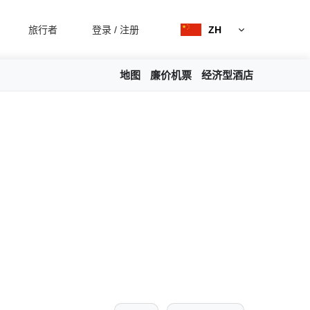
旅行者
登录
/
注册
ZH
地图
廉价机票
经济型酒店