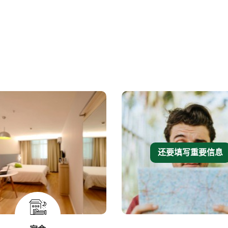
还要填写重要信息