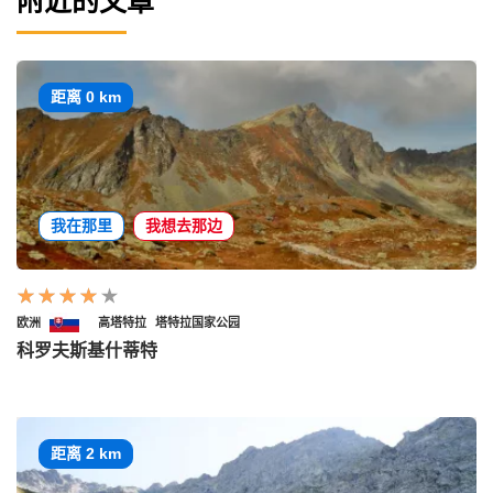
附近的文章
距离 0 km
我在那里
我想去那边
欧洲
高塔特拉
塔特拉国家公园
科罗夫斯基什蒂特
距离 2 km