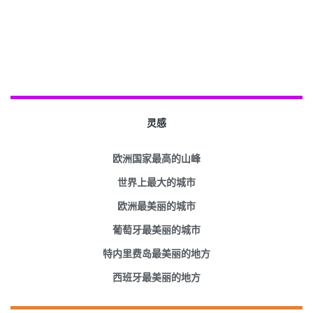
灵感
欧洲国家最高的山峰
世界上最大的城市
欧洲最美丽的城市
葡萄牙最美丽的城市
特内里费岛最美丽的地方
西班牙最美丽的地方