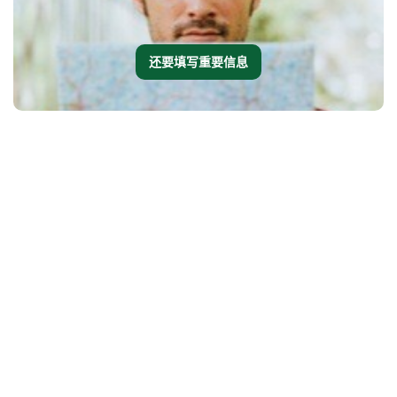
还要填写重要信息