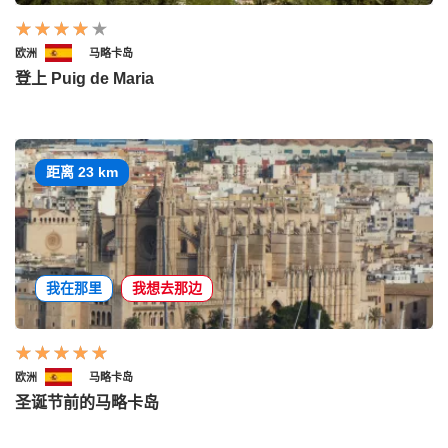
欧洲
马略卡岛
登上 Puig de Maria
距离 23 km
我在那里
我想去那边
欧洲
马略卡岛
圣诞节前的马略卡岛