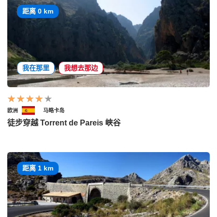
距离 0 km
我在那里
我想去那边
欧洲
马略卡岛
徒步穿越 Torrent de Pareis 峡谷
距离 1 km