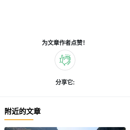
为文章作者点赞！
分享它:
附近的文章