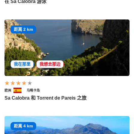
在 Sa Calobra 游泳
距离 2 km
我在那里
我想去那边
欧洲
马略卡岛
Sa Calobra 和 Torrent de Pareis 之旅
距离 4 km