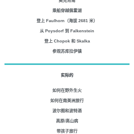
奥克肖南
乘船穿越佩霍湖
登上 Faulhorn（海拔 2681 米）
从 Poysdorf 到 Falkenstein
登上 Chopok 和 Skalka
参观苏库拉伊镇
实际的
如何在野外生火
如何在南美洲旅行
波尔图和波特酒
高原/高山病
带孩子旅行