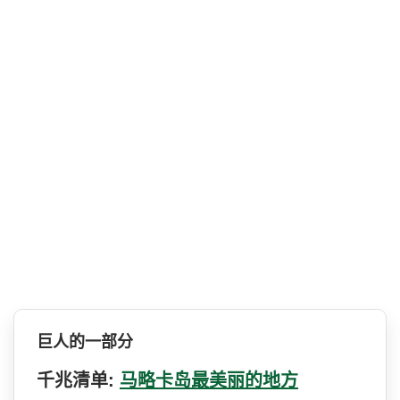
巨人的一部分
千兆清单:
马略卡岛最美丽的地方