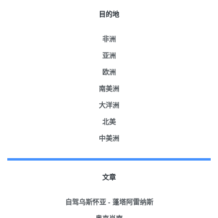
目的地
非洲
亚洲
欧洲
南美洲
大洋洲
北美
中美洲
文章
自驾乌斯怀亚 - 蓬塔阿雷纳斯