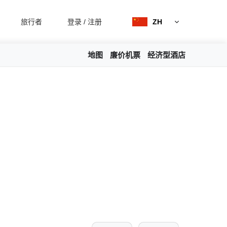
旅行者
登录
/
注册
ZH
地图
廉价机票
经济型酒店