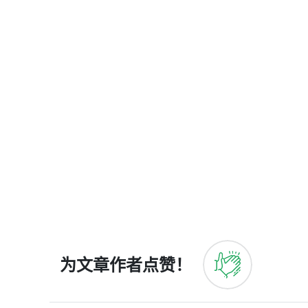
为文章作者点赞！