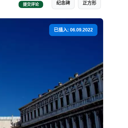
纪念碑
正方形
提交评论
已插入: 06.09.2022