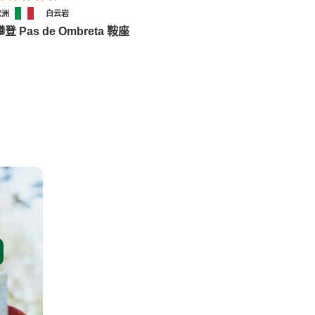
欧洲
白云岩
攀登 Pas de Ombreta 鞍座