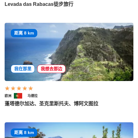
Levada das Rabacas徒步旅行
距离 8 km
我在那里
我想去那边
欧洲
马德拉
蓬塔德尔加达、圣克里斯托夫、博阿文图拉
距离 8 km