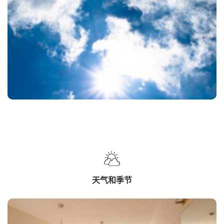
天气和季节