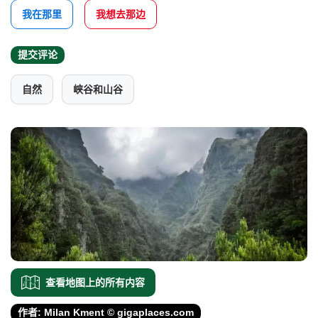
我在那里
我想去那边
提交评论
自然
峡谷和山谷
查看地图上的所有内容
作者: Milan Kment © gigaplaces.com