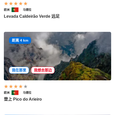
欧洲
马德拉
Levada Caldeirão Verde 远足
距离 4 km
我在那里
我想去那边
欧洲
马德拉
登上 Pico do Arieiro