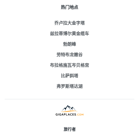
热门地点
乔卢拉大金字塔
兹拉蒂博尔黄金缆车
勃朗峰
劳特布龙嫩谷
布拉格施瓦岑贝格宫
比萨斜塔
弗罗斯塔达湖
旅行者