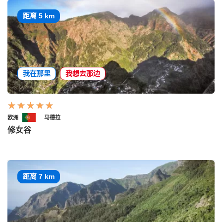
距离 5 km
我在那里
我想去那边
欧洲
马德拉
修女谷
距离 7 km