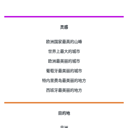
灵感
欧洲国家最高的山峰
世界上最大的城市
欧洲最美丽的城市
葡萄牙最美丽的城市
特内里费岛最美丽的地方
西班牙最美丽的地方
目的地
非洲