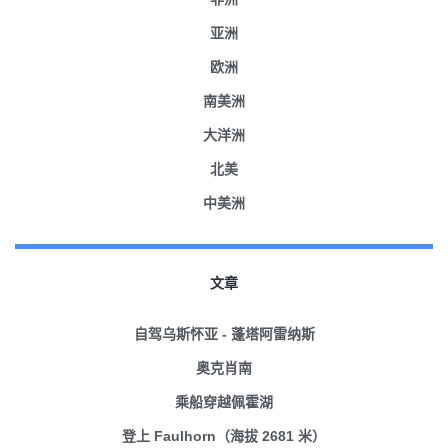
亚洲
欧洲
南美洲
大洋洲
北美
中美洲
文章
自驾乌斯怀亚 - 蓬塔阿雷纳斯
奥克肖南
乘船穿越佩霍湖
登上 Faulhorn（海拔 2681 米）