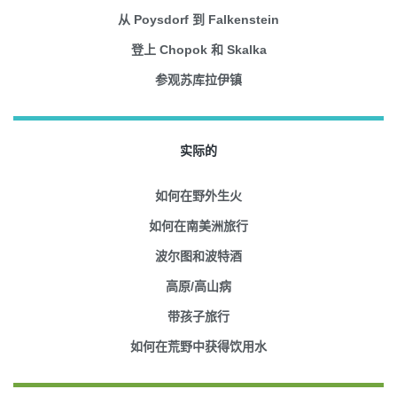
从 Poysdorf 到 Falkenstein
登上 Chopok 和 Skalka
参观苏库拉伊镇
实际的
如何在野外生火
如何在南美洲旅行
波尔图和波特酒
高原/高山病
带孩子旅行
如何在荒野中获得饮用水