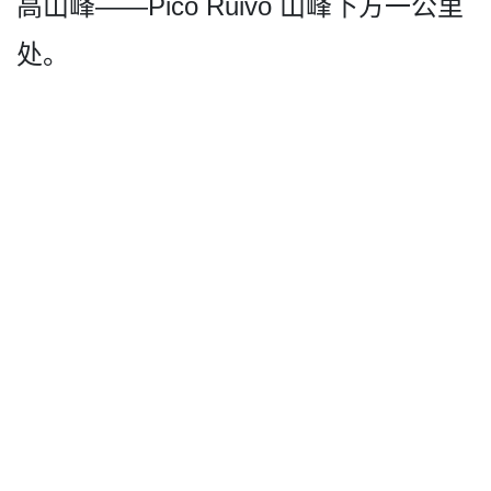
高山峰——Pico Ruivo 山峰下方一公里
处。