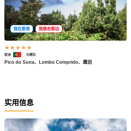
我在那里
我想去那边
欧洲
马德拉
Pico do Suna、Lombo Comprido、鹰岩
实用信息