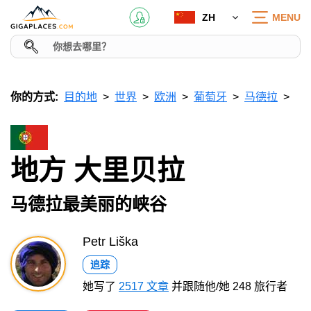
ZH
MENU
你的方式:
目的地
世界
欧洲
葡萄牙
马德拉
地方 大里贝拉
马德拉最美丽的峡谷
Petr Liška
追踪
她写了
2517 文章
并跟随他/她 248 旅行者