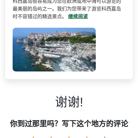
科西嘉岛很容易成为您在欧洲或地­中海可以游览的
最美丽的岛屿之一。我们为您带来了游­览科西嘉岛
时不容错过的精选景点。
继续阅读
谢谢!
你到过那里吗？写下这个地方的评论