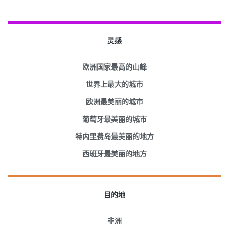
灵感
欧洲国家最高的山峰
世界上最大的城市
欧洲最美丽的城市
葡萄牙最美丽的城市
特内里费岛最美丽的地方
西班牙最美丽的地方
目的地
非洲