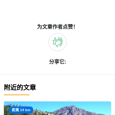
为文章作者点赞！
分享它:
附近的文章
距离 14 km