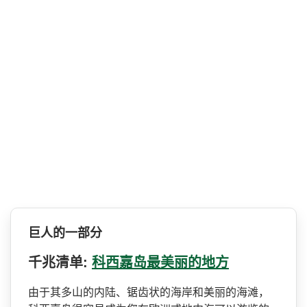
巨人的一部分
千兆清单:
科西嘉岛最美丽的地方
由于其多山的内陆、锯齿状的­海岸和美丽的海滩，