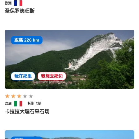
欧洲
圣保罗德旺斯
距离 226 km
我在那里
我想去那边
欧洲
托斯卡纳
卡拉拉大理石采石场