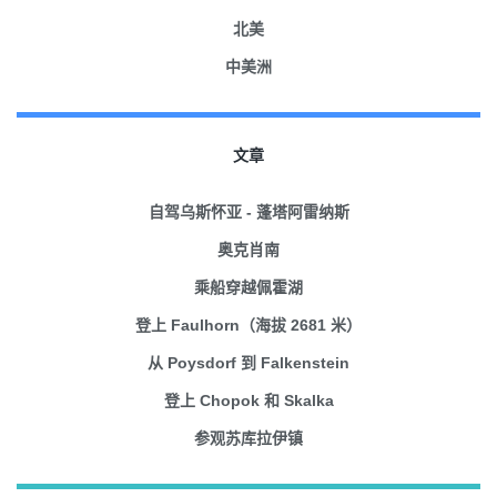
北美
中美洲
文章
自驾乌斯怀亚 - 蓬塔阿雷纳斯
奥克肖南
乘船穿越佩霍湖
登上 Faulhorn（海拔 2681 米）
从 Poysdorf 到 Falkenstein
登上 Chopok 和 Skalka
参观苏库拉伊镇