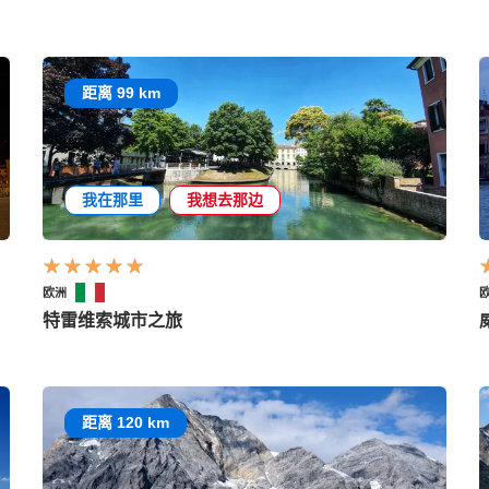
距离 99 km
我在那里
我想去那边
欧洲
特雷维索城市之旅
距离 120 km