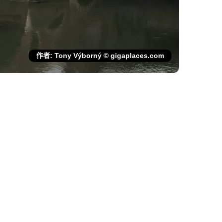
作者: Tony Výborný © gigaplaces.com