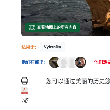
查看地图上的所有内容
适用于:
Výletníky
他们在那里:
他们想
您可以通过美丽的历史悠久的 