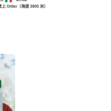
欧洲
奥尔特斯
登上 Ortler（海拔 3905 米）