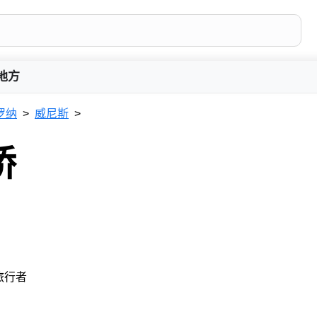
地方
罗纳
威尼斯
桥
 旅行者