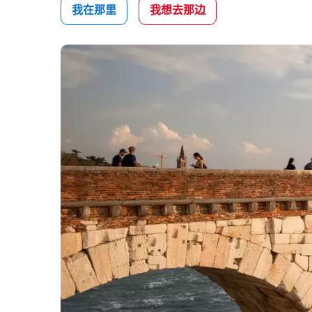
我在那里
我想去那边