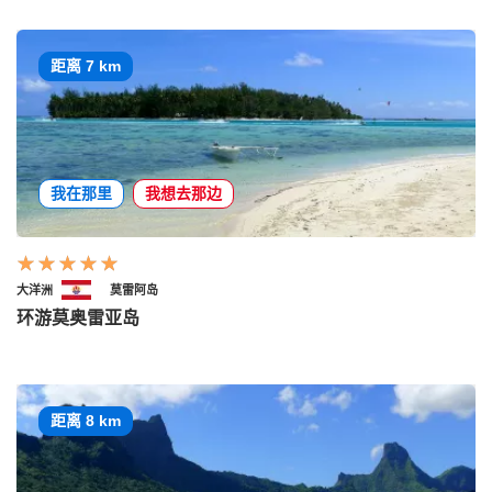
距离 7 km
我在那里
我想去那边
大洋洲
莫雷阿岛
环游莫奥雷亚岛
距离 8 km