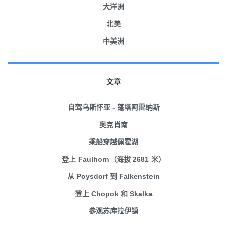
大洋洲
北美
中美洲
文章
自驾乌斯怀亚 - 蓬塔阿雷纳斯
奥克肖南
乘船穿越佩霍湖
登上 Faulhorn（海拔 2681 米）
从 Poysdorf 到 Falkenstein
登上 Chopok 和 Skalka
参观苏库拉伊镇