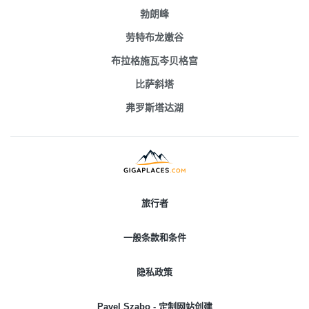
勃朗峰
劳特布龙嫩谷
布拉格施瓦岑贝格宫
比萨斜塔
弗罗斯塔达湖
旅行者
一般条款和条件
隐私政策
Pavel Szabo - 定制网站创建