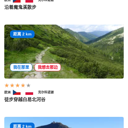
沿着魔鬼溪散步
距离 2 km
我在那里
我想去那边
欧洲
克尔科诺谢
徒步穿越白易北河谷
距离 2 km