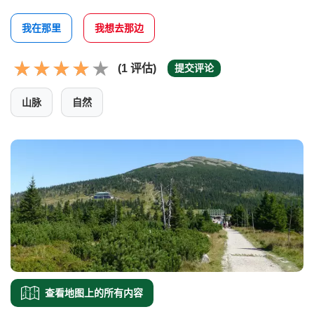
我在那里
我想去那边
(1 评估)
提交评论
山脉
自然
查看地图上的所有内容