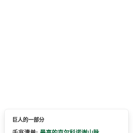
巨人的一部分
千兆清单:
最高的克尔科诺谢山脉