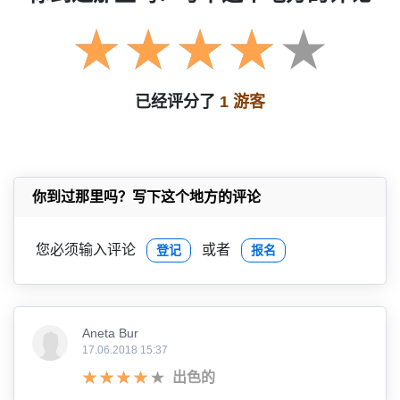
已经评分了
1 游客
你到过那里吗？写下这个地方的评论
您必须输入评论
或者
登记
报名
Aneta Bur
17.06.2018 15:37
出色的