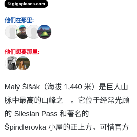
© gigaplaces.com
他们在那里:
他们想要那里:
Malý Šišák（海拔 1,440 米）是巨人山
脉中最高的山峰­之一。它位于经常光顾
的 Silesian Pass 和著名的
Špindlerovka 小屋的正上方。可惜官方