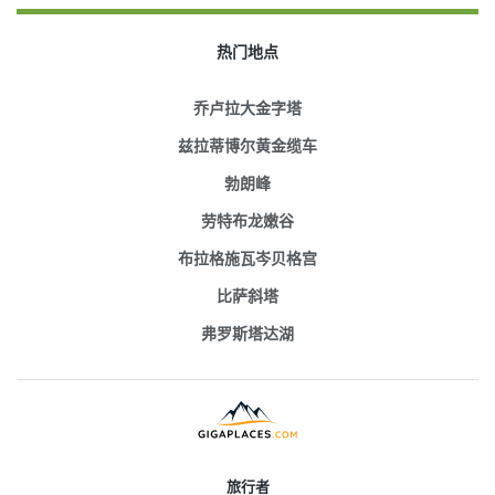
热门地点
乔卢拉大金字塔
兹拉蒂博尔黄金缆车
勃朗峰
劳特布龙嫩谷
布拉格施瓦岑贝格宫
比萨斜塔
弗罗斯塔达湖
旅行者