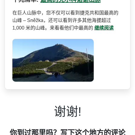
在巨人山脉中，您不仅可以看­到捷克共和国最高的
山峰 – Sněžka，还可以看到许多其他­海拔超过
1,000 米的山峰。来看看他们中最高的
继续阅读
谢谢!
你到过那里吗？写下这个地方的评论