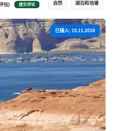
自然
湖泊和池塘
 评估)
提交评论
已插入: 15.11.2018