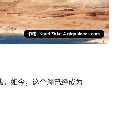
作者: Karel Zítko © gigaplaces.com
成。如今，这个湖­已经成为