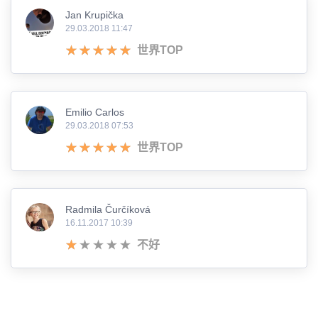
Jan Krupička
29.03.2018 11:47
世界TOP
Emilio Carlos
29.03.2018 07:53
世界TOP
Radmila Čurčíková
16.11.2017 10:39
不好