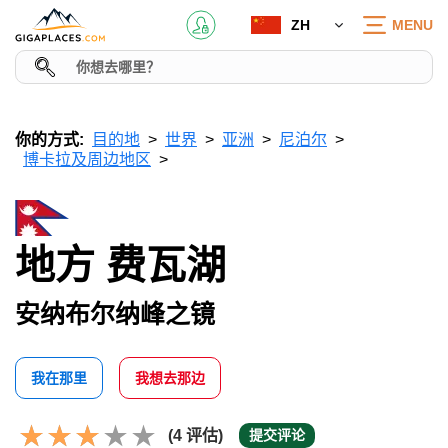
ZH
MENU
你的方式:
目的地
世界
亚洲
尼泊尔
博卡拉及周边地区
地方 费瓦湖
安纳布尔纳峰之镜
我在那里
我想去那边
(4 评估)
提交评论