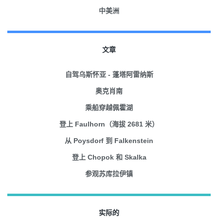
中美洲
文章
自驾乌斯怀亚 - 蓬塔阿雷纳斯
奥克肖南
乘船穿越佩霍湖
登上 Faulhorn（海拔 2681 米）
从 Poysdorf 到 Falkenstein
登上 Chopok 和 Skalka
参观苏库拉伊镇
实际的