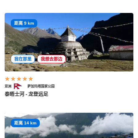
距离 9 km
我在那里
我想去那边
亚洲
萨加玛塔国家公园
泰晤士河 - 龙登远足
距离 14 km