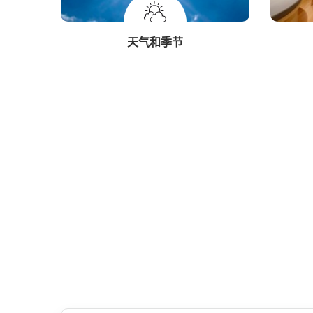
天气和季节