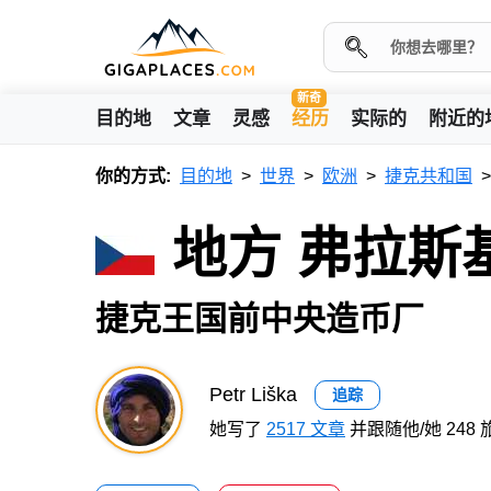
新奇
目的地
文章
灵感
经历
实际的
附近的
你的方式:
目的地
世界
欧洲
捷克共和国
地方 弗拉斯
捷克王国前中央造币厂
Petr Liška
追踪
她写了
2517 文章
并跟随他/她 248