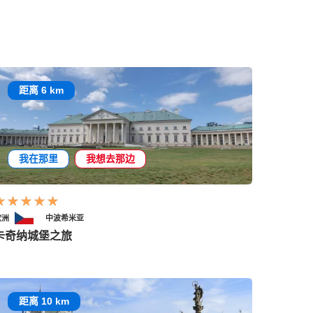
距离 6 km
我在那里
我想去那边
欧洲
中波希米亚
卡奇纳城堡之旅
距离 10 km