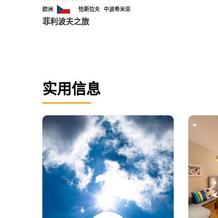
欧洲
恰斯拉夫
中波希米亚
菲利波夫之旅
实用信息