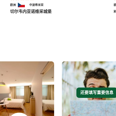
欧洲
中波希米亚
切尔韦内亚诺维采城堡
K
还要填写重要信息