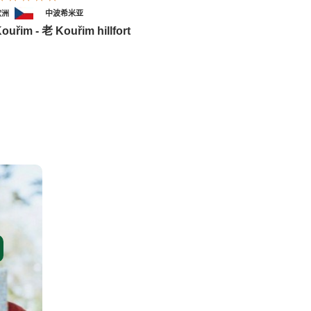
欧洲
中波希米亚
ouřim - 老 Kouřim hillfort