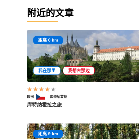
附近的文章
距离 0 km
我在那里
我想去那边
欧洲
库特纳霍拉
库特纳霍拉之旅
距离 9 km