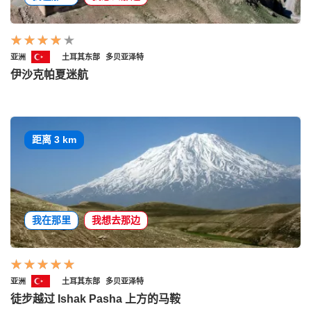
亚洲
土耳其东部
多贝亚泽特
伊沙克帕夏迷航
距离 3 km
我在那里
我想去那边
亚洲
土耳其东部
多贝亚泽特
徒步越过 Ishak Pasha 上方的马鞍