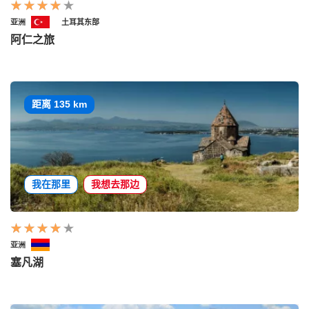
亚洲
土耳其东部
阿仁之旅
距离 135 km
我在那里
我想去那边
亚洲
塞凡湖