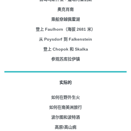
奥克肖南
乘船穿越佩霍湖
登上 Faulhorn（海拔 2681 米）
从 Poysdorf 到 Falkenstein
登上 Chopok 和 Skalka
参观苏库拉伊镇
实际的
如何在野外生火
如何在南美洲旅行
波尔图和波特酒
高原/高山病