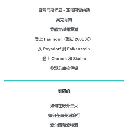
自驾乌斯怀亚 - 蓬塔阿雷纳斯
奥克肖南
乘船穿越佩霍湖
登上 Faulhorn（海拔 2681 米）
从 Poysdorf 到 Falkenstein
登上 Chopok 和 Skalka
参观苏库拉伊镇
实际的
如何在野外生火
如何在南美洲旅行
波尔图和波特酒