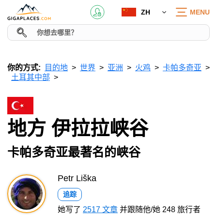
ZH
MENU
你的方式:
目的地
世界
亚洲
火鸡
卡帕多奇亚
土耳其中部
地方 伊拉拉峡谷
卡帕多奇亚最著名的峡谷
Petr Liška
追踪
她写了
2517 文章
并跟随他/她 248 旅行者