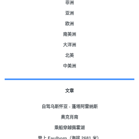
非洲
亚洲
欧洲
南美洲
大洋洲
北美
中美洲
文章
自驾乌斯怀亚 - 蓬塔阿雷纳斯
奥克肖南
乘船穿越佩霍湖
登上 Faulhorn（海拔 2681 米）