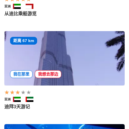
亚洲
从迪比乘船游览
距离 67 km
我在那里
我想去那边
亚洲
迪拜3天游记