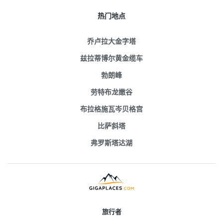
热门地点
乔卢拉大金字塔
兹拉蒂博尔黄金缆车
勃朗峰
劳特布龙嫩谷
布拉格施瓦岑贝格宫
比萨斜塔
弗罗斯塔达湖
旅行者