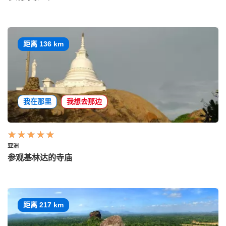
距离 136 km
我在那里
我想去那边
亚洲
参观基林达的寺庙
距离 217 km