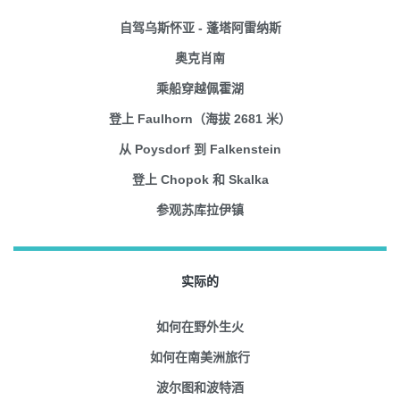
自驾乌斯怀亚 - 蓬塔阿雷纳斯
奥克肖南
乘船穿越佩霍湖
登上 Faulhorn（海拔 2681 米）
从 Poysdorf 到 Falkenstein
登上 Chopok 和 Skalka
参观苏库拉伊镇
实际的
如何在野外生火
如何在南美洲旅行
波尔图和波特酒