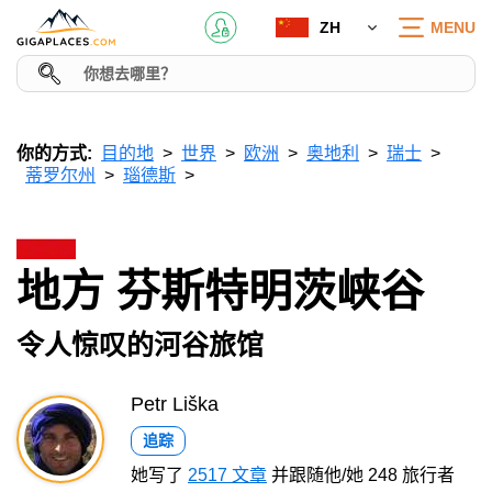
ZH
MENU
你的方式:
目的地
世界
欧洲
奥地利
瑞士
蒂罗尔州
瑙德斯
地方 芬斯特明茨峡谷
令人惊叹的河谷旅馆
Petr Liška
追踪
她写了
2517 文章
并跟随他/她 248 旅行者