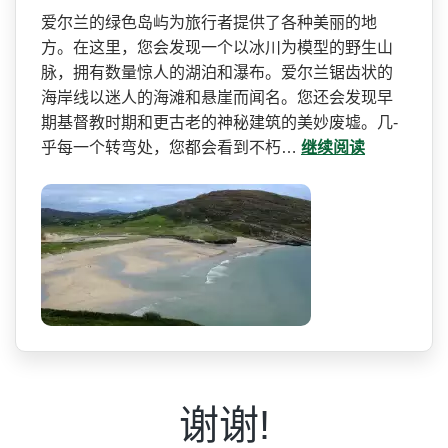
爱尔兰的绿色岛屿为旅行者提­供了各种美丽的地
方。在这里，您会发现一个以冰川为­模型的野生山
脉，拥有数量惊人的湖泊和瀑布。爱尔兰­锯齿状的
海岸线以迷人的海滩和悬崖而闻名。您还会发­现早
期基督教时期和更古老的神秘建筑的美妙废墟。几­
乎每一个转弯处，您都会看到不朽…
继续阅读
谢谢!