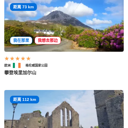
距离 73 km
我在那里
我想去那边
欧洲
格伦威国家公园
攀登埃里加尔山
距离 112 km