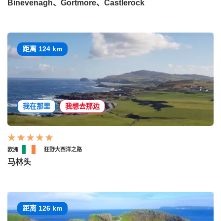
Binevenagh、Gortmore、Castlerock
距离 124 km
我在那里
我想去那边
欧洲
狂野大西洋之路
马林头
距离 126 km