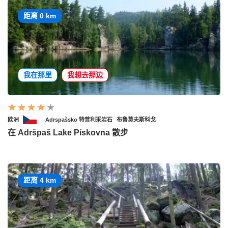
距离 0 km
我在那里
我想去那边
欧洲
Adrspašsko 特普利采岩石
布鲁莫夫斯科戈
在 Adršpaš Lake Pískovna 散步
距离 4 km