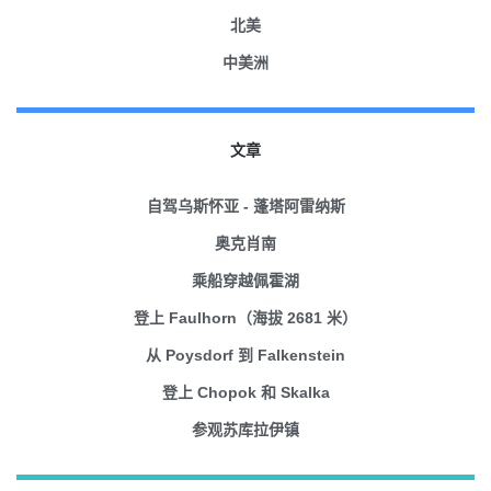
北美
中美洲
文章
自驾乌斯怀亚 - 蓬塔阿雷纳斯
奥克肖南
乘船穿越佩霍湖
登上 Faulhorn（海拔 2681 米）
从 Poysdorf 到 Falkenstein
登上 Chopok 和 Skalka
参观苏库拉伊镇