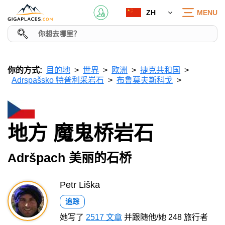
ZH
MENU
你的方式:
目的地
世界
欧洲
捷克共和国
Adrspašsko 特普利采岩石
布鲁莫夫斯科戈
地方 魔鬼桥岩石
Adršpach 美丽的石桥
Petr Liška
追踪
她写了
2517 文章
并跟随他/她 248 旅行者