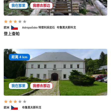
我在那里
我想去那边
欧洲
Adrspašsko 特普利采岩石
布鲁莫夫斯科戈
登上查帕
距离 4 km
我在那里
我想去那边
欧洲
布鲁莫夫斯科戈