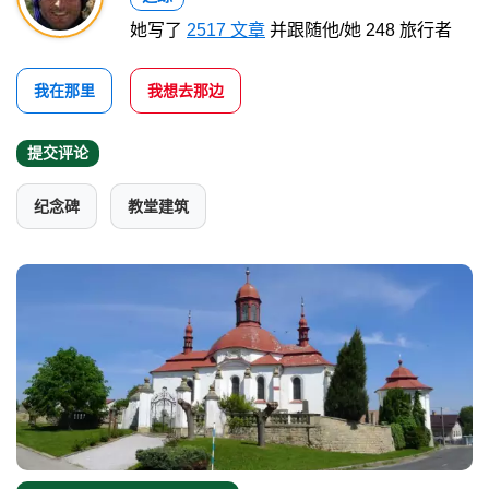
她写了
2517 文章
并跟随他/她 248 旅行者
我在那里
我想去那边
提交评论
纪念碑
教堂建筑