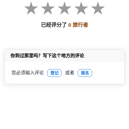
已经评分了
0 旅行者
你到过那里吗？写下这个地方的评论
您必须输入评论
或者
登记
报名