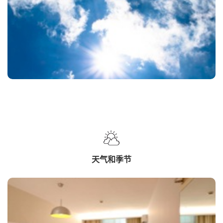
天气和季节