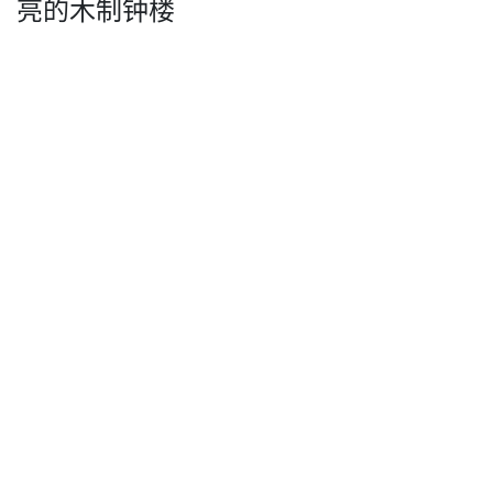
亮的木制钟楼