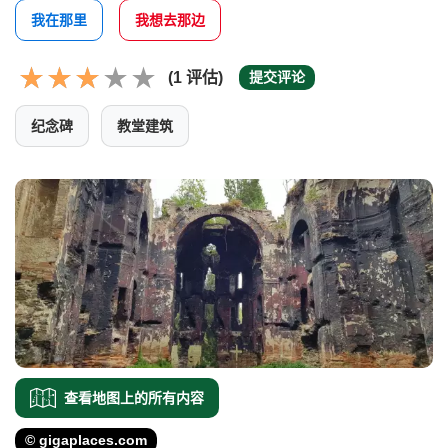
我在那里
我想去那边
(1 评估)
提交评论
纪念碑
教堂建筑
查看地图上的所有内容
© gigaplaces.com