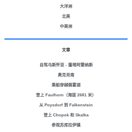
大洋洲
北美
中美洲
文章
自驾乌斯怀亚 - 蓬塔阿雷纳斯
奥克肖南
乘船穿越佩霍湖
登上 Faulhorn（海拔 2681 米）
从 Poysdorf 到 Falkenstein
登上 Chopok 和 Skalka
参观苏库拉伊镇