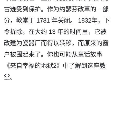
古迹受到保护。作为约瑟芬­改革的一部
分，教堂于 1781 年关闭。 1832年，下
令拆除。在大约 13 年的时间里，它被
改建为瓷器­厂而得以转移，而原来的窗
户被围起来了。你也可能从­童话故事
《来自幸福的地狱2》中了解到这座教
堂。