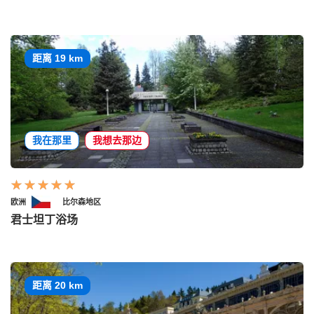
距离 19 km
我在那里
我想去那边
欧洲
比尔森地区
君士坦丁浴场
距离 20 km