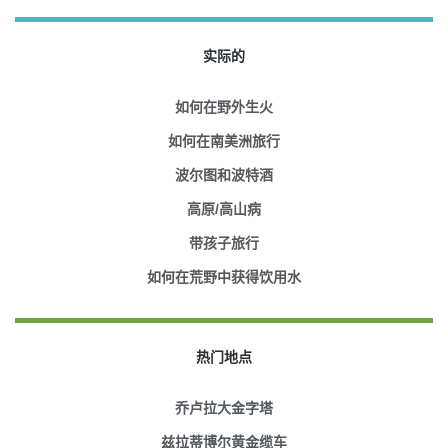
实际的
如何在野外生火
如何在南美洲旅行
波尔图和波特酒
高原/高山病
带孩子旅行
如何在荒野中获得饮用水
热门地点
乔卢拉大金字塔
兹拉蒂博尔黄金缆车