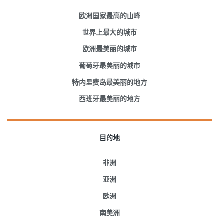
欧洲国家最高的山峰
世界上最大的城市
欧洲最美丽的城市
葡萄牙最美丽的城市
特内里费岛最美丽的地方
西班牙最美丽的地方
目的地
非洲
亚洲
欧洲
南美洲