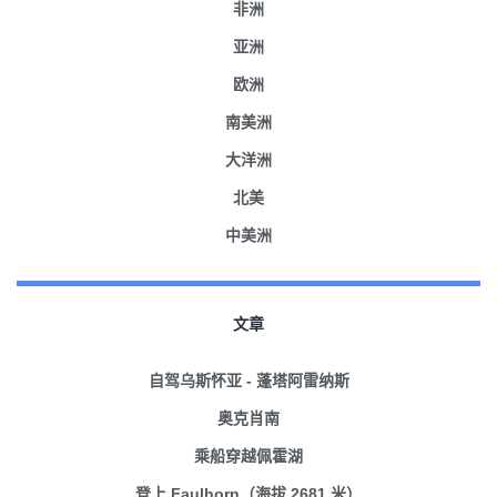
非洲
亚洲
欧洲
南美洲
大洋洲
北美
中美洲
文章
自驾乌斯怀亚 - 蓬塔阿雷纳斯
奥克肖南
乘船穿越佩霍湖
登上 Faulhorn（海拔 2681 米）