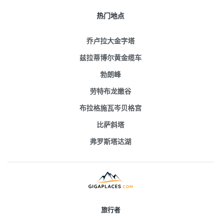
热门地点
乔卢拉大金字塔
兹拉蒂博尔黄金缆车
勃朗峰
劳特布龙嫩谷
布拉格施瓦岑贝格宫
比萨斜塔
弗罗斯塔达湖
旅行者