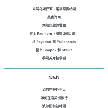
自驾乌斯怀亚 - 蓬塔阿雷纳斯
奥克肖南
乘船穿越佩霍湖
登上 Faulhorn（海拔 2681 米）
从 Poysdorf 到 Falkenstein
登上 Chopok 和 Skalka
参观苏库拉伊镇
实际的
如何在野外生火
如何在南美洲旅行
波尔图和波特酒