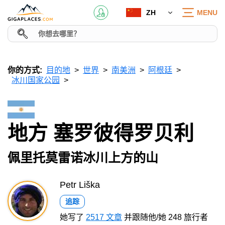
ZH
MENU
你的方式:
目的地
世界
南美洲
阿根廷
冰川国家公园
地方 塞罗彼得罗贝利
佩里托莫雷诺冰川上方的山
Petr Liška
追踪
她写了
2517 文章
并跟随他/她 248 旅行者